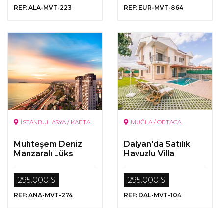
REF: ALA-MVT-223
REF: EUR-MVT-864
İSTANBUL ASYA / KARTAL
MUĞLA / ORTACA
Muhteşem Deniz
Dalyan'da Satılık
Manzaralı Lüks
Havuzlu Villa
Daireler
295.000 $
295.000 $
REF: ANA-MVT-274
REF: DAL-MVT-104