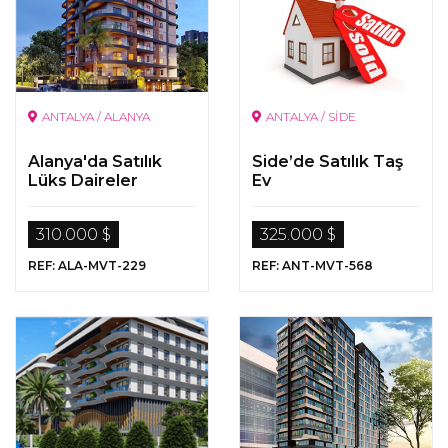
ANTALYA / ALANYA
ANTALYA / SİDE
Alanya'da Satılık
Side’de Satılık Taş
Lüks Daireler
Ev
310.000 $
325.000 $
REF: ALA-MVT-229
REF: ANT-MVT-568