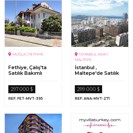
MUĞLA / FETHİYE
İSTANBUL ASYA /
MALTEPE
Fethiye, Çalış'ta
İstanbul ,
Satılık Bakımlı
Maltepe'de Satılık
Dubleks Daire
Deniz Manzaralı
Gayrimenkuller
297.000 $
299.000 $
REF: FET-MVT-395
REF: ANA-MVT-271