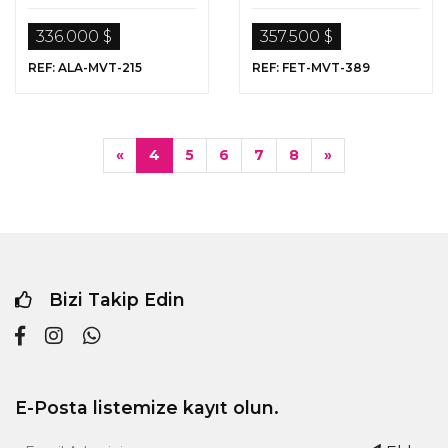
Sunan Gayrimenkul
336.000 $
357.500 $
REF: ALA-MVT-215
REF: FET-MVT-389
«
4
5
6
7
8
»
Bizi Takip Edin
E-Posta listemize kayıt olun.