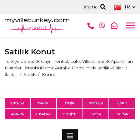
Arama
TR
Satılık Konut
Türkiye'de Satılık Gayrimenkul, Lüks Villalar, Satılık Apartman
Daireleri, İstanbul İzmir Antalya Bodrum'da satılık villalar
İlanlar
Satılık
Konut
ANTALYA
İSTANBUL
İZMİR
BODRUM
KIBRIS
ALANYA
KUŞADASI
FETHİYE
DATÇA
DALYAN