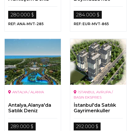
Manzaralı
Satılık Lüks Daireler
Gayrimenkuller
280.000 $
284.000 $
REF: ANA-MVT-285
REF: EUR-MVT-865
ANTALYA / ALANYA
İSTANBUL AVRUPA /
BASIN EKSPRES
Antalya,Alanya'da
İstanbul'da Satılık
Satılık Deniz
Gayrimenkuller
Manzaralı
Gayrimenkuller
289.000 $
292.000 $