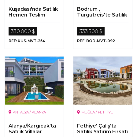
Kuşadası'nda Satılık
Bodrum ,
Hemen Teslim
Turgutreis'te Satılık
Villalar
Lüks Gayrimenkuller
330.000 $
333.500 $
REF: KUS-MVT-254
REF: BOD-MVT-092
ANTALYA / ALANYA
MUĞLA / FETHİYE
Alanya/Kargıcak'ta
Fethiye' Çalış'ta
Satılık Villalar
Satılık Yatırım Fırsatı