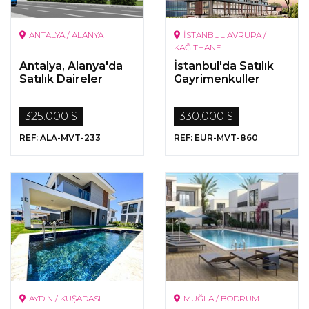
ANTALYA / ALANYA
İSTANBUL AVRUPA /
KAĞITHANE
Antalya, Alanya'da
İstanbul'da Satılık
Satılık Daireler
Gayrimenkuller
325.000 $
330.000 $
REF: ALA-MVT-233
REF: EUR-MVT-860
AYDIN / KUŞADASI
MUĞLA / BODRUM