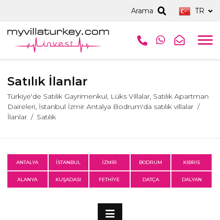
Arama
TR
Satılık İlanlar
Türkiye'de Satılık Gayrimenkul, Lüks Villalar, Satılık Apartman
Daireleri, İstanbul İzmir Antalya Bodrum'da satılık villalar
İlanlar
Satılık
ANTALYA
İSTANBUL
İZMİR
BODRUM
KIBRIS
ALANYA
KUŞADASI
FETHİYE
DATÇA
DALYAN