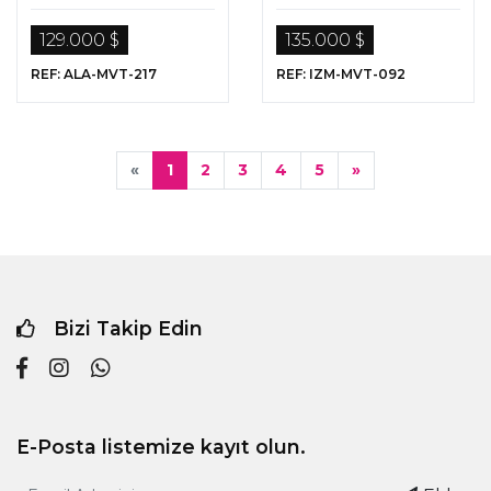
Daireler
129.000 $
135.000 $
REF: ALA-MVT-217
REF: IZM-MVT-092
«
1
2
3
4
5
»
Bizi Takip Edin
E-Posta listemize kayıt olun.