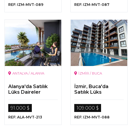
REF: IZM-MVT-089
REF: IZM-MVT-087
ANTALYA / ALANYA
İZMİR / BUCA
Alanya'da Satılık
İzmir, Buca'da
Lüks Daireler
Satılık Lüks
Gayrimenkuller
91.000 $
109.000 $
REF: ALA-MVT-213
REF: IZM-MVT-088