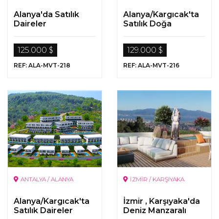
Alanya'da Satılık
Alanya/Kargıcak'ta
Daireler
Satılık Doğa
Manzaralı Daireler
125.000 $
129.000 $
REF: ALA-MVT-218
REF: ALA-MVT-216
ANTALYA / ALANYA
İZMİR / KARŞIYAKA
Alanya/Kargıcak'ta
İzmir , Karşıyaka'da
Satılık Daireler
Deniz Manzaralı