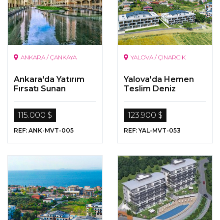
ANKARA / ÇANKAYA
YALOVA / ÇINARCIK
Ankara'da Yatırım
Yalova'da Hemen
Fırsatı Sunan
Teslim Deniz
Projede Satılık
Manzaralı Fırsat
Gayrimenkuller
Daire
115.000 $
123.900 $
REF: ANK-MVT-005
REF: YAL-MVT-053