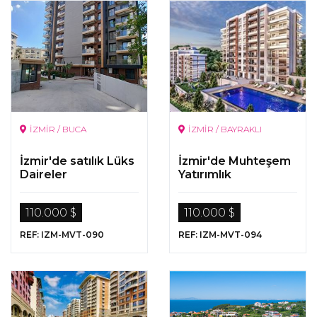
İZMİR / BUCA
İZMİR / BAYRAKLI
İzmir'de satılık Lüks
İzmir'de Muhteşem
Daireler
Yatırımlık
Gayrimenkuller
110.000 $
110.000 $
REF: IZM-MVT-090
REF: IZM-MVT-094