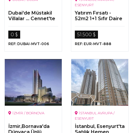
ESENYURT
Dubai'de Müstakil
Yatırım Fırsatı -
Villalar ... Cennet'te
52m2 1+1 Sıfır Daire
Bir Yaşam ...
- S Towers Esenyurt
0 $
51.500 $
REF: DUBAI-MVT-006
REF: EUR-MVT-888
İZMİR / BORNOVA
İSTANBUL AVRUPA /
ESENYURT
İzmir,Bornava'da
İstanbul, Esenyurt'ta
Dünyaca Ünlü
Satılık Hemen