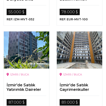
Otelde Kiralık Otel
Teslim
Odası Fırsatı
Gayrimenkuller
55.000 $
78.000 $
REF: IZM-MVT-052
REF: EUR-MVT-100
İZMİR / BUCA
İZMİR / BUCA
İzmir'de Satılık
İzmir'de Satılık
Yatırımlık Daireler
Gayrimenkuller
87.000 $
89.000 $