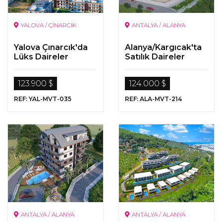
YALOVA / ÇINARCIK
ANTALYA / ALANYA
Yalova Çınarcık'da
Alanya/Kargıcak'ta
Lüks Daireler
Satılık Daireler
123.900 $
124.000 $
REF: YAL-MVT-035
REF: ALA-MVT-214
ANTALYA / ALANYA
ANTALYA / ALANYA