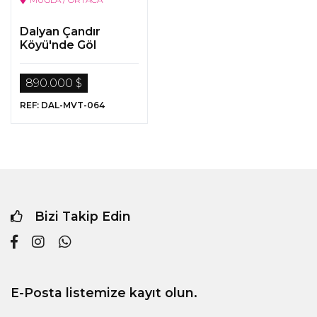
Dalyan Çandır
Köyü'nde Göl
Manzaralı Zeytin Ve
Meyve Bahçesi
890.000 $
REF: DAL-MVT-064
Bizi Takip Edin
E-Posta listemize kayıt olun.