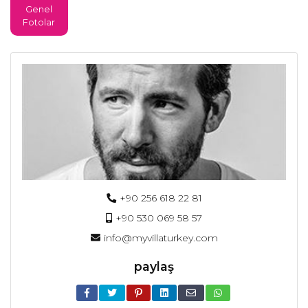
Genel
Fotolar
+90 256 618 22 81
+90 530 069 58 57
info@myvillaturkey.com
paylaş