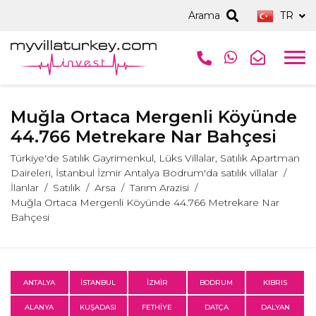
Arama
TR
Muğla Ortaca Mergenli Köyünde
44.766 Metrekare Nar Bahçesi
Türkiye'de Satılık Gayrimenkul, Lüks Villalar, Satılık Apartman
Daireleri, İstanbul İzmir Antalya Bodrum'da satılık villalar
İlanlar
Satılık
Arsa
Tarım Arazisi
Muğla Ortaca Mergenli Köyünde 44.766 Metrekare Nar
Bahçesi
ANTALYA
İSTANBUL
İZMİR
BODRUM
KIBRIS
ALANYA
KUŞADASI
FETHİYE
DATÇA
DALYAN