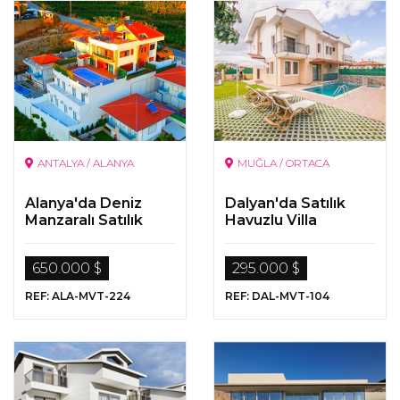
ANTALYA / ALANYA
MUĞLA / ORTACA
Alanya'da Deniz
Dalyan'da Satılık
Manzaralı Satılık
Havuzlu Villa
Müstakil Lüks Villa
650.000 $
295.000 $
REF: ALA-MVT-224
REF: DAL-MVT-104