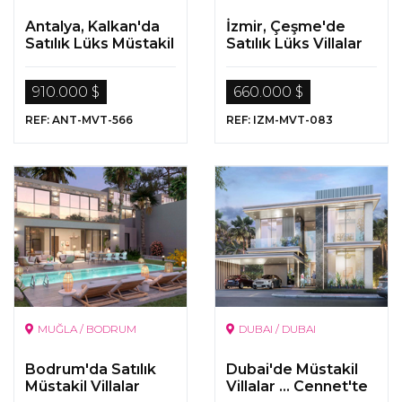
Antalya, Kalkan'da
İzmir, Çeşme'de
Satılık Lüks Müstakil
Satılık Lüks Villalar
Villa
910.000 $
660.000 $
REF: ANT-MVT-566
REF: IZM-MVT-083
MUĞLA / BODRUM
DUBAI / DUBAI
Bodrum'da Satılık
Dubai'de Müstakil
Müstakil Villalar
Villalar ... Cennet'te