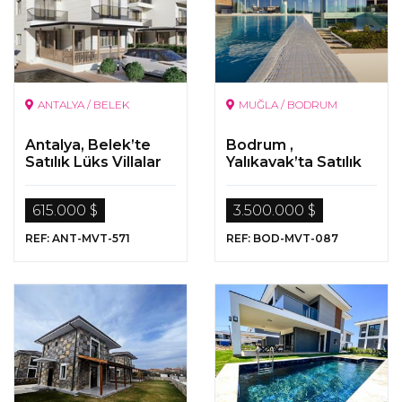
ANTALYA / BELEK
MUĞLA / BODRUM
Antalya, Belek’te
Bodrum ,
Satılık Lüks Villalar
Yalıkavak’ta Satılık
Ultra Lüks Deniz
Manzaralı Müstakil
615.000 $
3.500.000 $
Villa
REF: ANT-MVT-571
REF: BOD-MVT-087