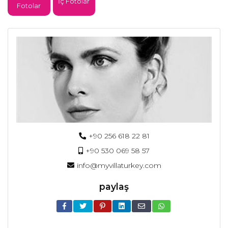
İç Fotolar
Fotolar
+90 256 618 22 81
+90 530 069 58 57
info@myvillaturkey.com
paylaş