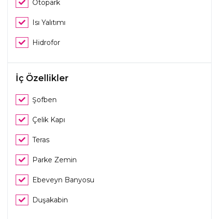
Otopark
Isı Yalıtımı
Hidrofor
İç Özellikler
Şofben
Çelik Kapı
Teras
Parke Zemin
Ebeveyn Banyosu
Duşakabin