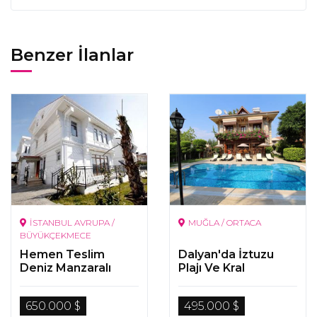
Benzer İlanlar
İSTANBUL AVRUPA /
MUĞLA / ORTACA
BÜYÜKÇEKMECE
Hemen Teslim
Dalyan'da İztuzu
Deniz Manzaralı
Plajı Ve Kral
Satılık Villalar
Mezarları Manzaralı
Özel Villa
650.000 $
495.000 $