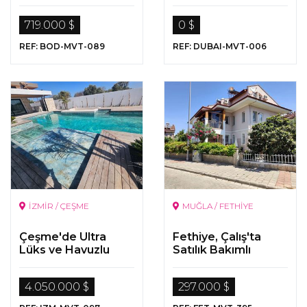
Bir Yaşam ...
719.000 $
0 $
REF: BOD-MVT-089
REF: DUBAI-MVT-006
İZMİR / ÇEŞME
MUĞLA / FETHİYE
Çeşme'de Ultra
Fethiye, Çalış'ta
Lüks ve Havuzlu
Satılık Bakımlı
özel Tasarım
Dubleks Daire
Müstakil Villla
4.050.000 $
297.000 $