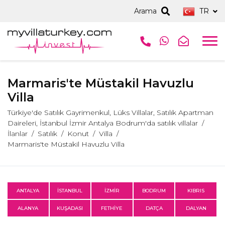
Arama
TR
Marmaris'te Müstakil Havuzlu
Villa
Türkiye'de Satılık Gayrimenkul, Lüks Villalar, Satılık Apartman
Daireleri, İstanbul İzmir Antalya Bodrum'da satılık villalar
İlanlar
Satılık
Konut
Villa
Marmaris'te Müstakil Havuzlu Villa
ANTALYA
İSTANBUL
İZMİR
BODRUM
KIBRIS
ALANYA
KUŞADASI
FETHİYE
DATÇA
DALYAN