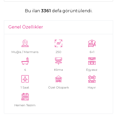
Bu ilan
3361
defa görüntülendi.
Genel Özellikler
Muğla / Marmaris
250
6+1
4
Klima
Eşyasız
1 Saat
Özel Otopark
Hayır
Hemen Teslim