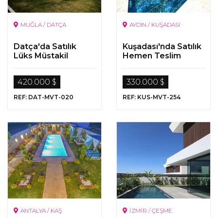
MUĞLA / DATÇA
AYDIN / KUŞADASI
Datça'da Satılık
Kuşadası'nda Satılık
Lüks Müstakil
Hemen Teslim
Villalar
Villalar
420.000 $
330.000 $
REF: DAT-MVT-020
REF: KUS-MVT-254
ANTALYA / KAŞ
İZMİR / ÇEŞME