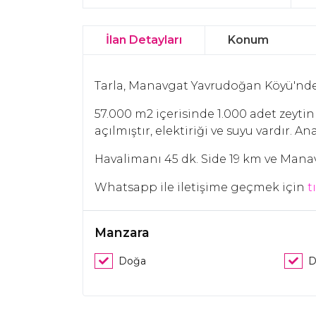
İlan Detayları
Konum
Tarla, Manavgat Yavrudoğan Köyü'nde 
57.000 m2 içerisinde 1.000 adet zeyti
açılmıştır, elektiriği ve suyu vardır. A
Havalimanı 45 dk. Side 19 km ve Manav
Whatsapp ile iletişime geçmek için
t
Manzara
Doğa
D