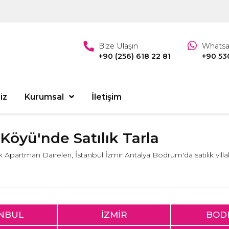
Bize Ulaşın
Whats
+90 (256) 618 22 81
+90 53
iz
Kurumsal
İletişim
öyü'nde Satılık Tarla
lık Apartman Daireleri, İstanbul İzmir Antalya Bodrum'da satılık villa
ANBUL
İZMİR
BOD