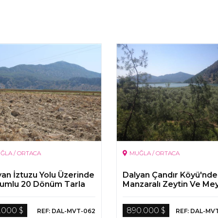
ĞLA / ORTACA
MUĞLA / ORTACA
yan İztuzu Yolu Üzerinde
Dalyan Çandır Köyü'nde
umlu 20 Dönüm Tarla
Manzaralı Zeytin Ve Me
Bahçesi
.000 $
890.000 $
REF: DAL-MVT-062
REF: DAL-MV