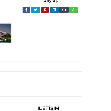
paylaş
tolar
İLETİŞİM