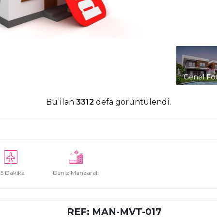
Genel Fo
Bu ilan
3312
defa görüntülendi.
5 Dakika
Deniz Manzaralı
REF: MAN-MVT-017