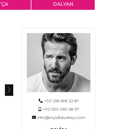
TÇA
DALYAN
+90 256 618 22 81
+90 530 069 58 57
info@myvillaturkey.com