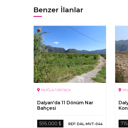
Benzer İlanlar
MUĞLA / ORTACA
MU
Dalyan'da 11 Dönüm Nar
Dal
Bahçesi
Kon
595.000 $
715
REF: DAL-MVT-044