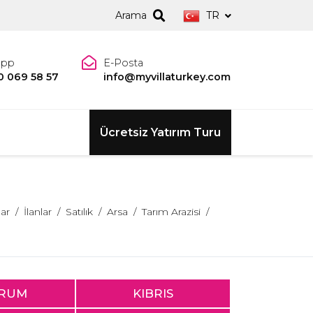
Arama
TR
app
E-Posta
0 069 58 57
info@myvillaturkey.com
Ücretsiz Yatırım Turu
lar
İlanlar
Satılık
Arsa
Tarım Arazisi
RUM
KIBRIS