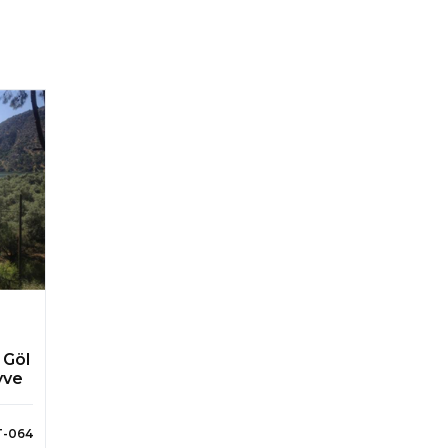
 Göl
yve
T-064