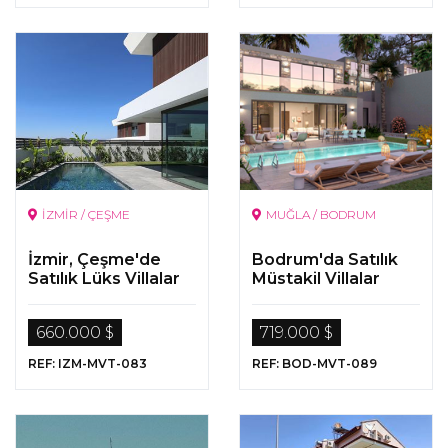
İZMİR / ÇEŞME
MUĞLA / BODRUM
İzmir, Çeşme'de
Bodrum'da Satılık
Satılık Lüks Villalar
Müstakil Villalar
660.000 $
719.000 $
REF: IZM-MVT-083
REF: BOD-MVT-089