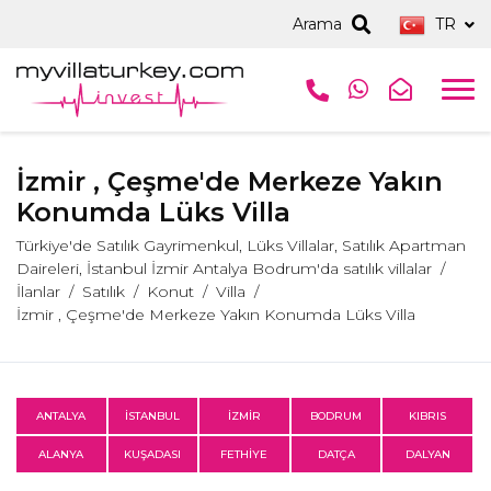
Arama
TR
İzmir , Çeşme'de Merkeze Yakın
Konumda Lüks Villa
Türkiye'de Satılık Gayrimenkul, Lüks Villalar, Satılık Apartman
Daireleri, İstanbul İzmir Antalya Bodrum'da satılık villalar
İlanlar
Satılık
Konut
Villa
İzmir , Çeşme'de Merkeze Yakın Konumda Lüks Villa
ANTALYA
İSTANBUL
İZMİR
BODRUM
KIBRIS
ALANYA
KUŞADASI
FETHİYE
DATÇA
DALYAN