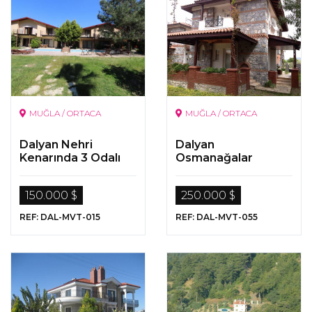
MUĞLA / ORTACA
MUĞLA / ORTACA
Dalyan Nehri
Dalyan
Kenarında 3 Odalı
Osmanağalar
Villa
Mahallesi'nde 3
Odalı Villa
150.000 $
250.000 $
REF: DAL-MVT-015
REF: DAL-MVT-055