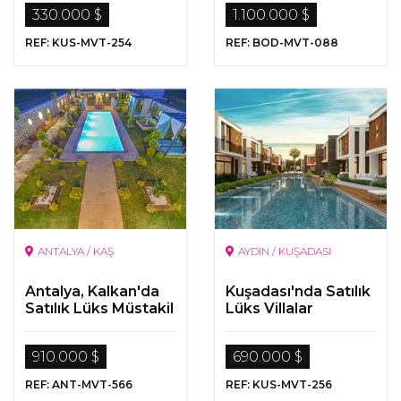
Projesi
330.000 $
1.100.000 $
REF: KUS-MVT-254
REF: BOD-MVT-088
ANTALYA / KAŞ
AYDIN / KUŞADASI
Antalya, Kalkan'da
Kuşadası'nda Satılık
Satılık Lüks Müstakil
Lüks Villalar
Villa
910.000 $
690.000 $
REF: ANT-MVT-566
REF: KUS-MVT-256