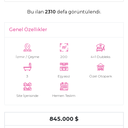
Bu ilan
2310
defa görüntülendi.
Genel Özellikler
İzmir / Çeşme
200
4+1 Dubleks
3
Eşyasız
Özel Otopark
Site İçerisinde
Hemen Teslim
845.000 $