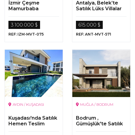
İzmir Çeşme
Antalya, Belek’te
Mamurbaba
Satılık Lüks Villalar
Havuzlu Satılık Ultra
Lüks Villa
3.100.000 $
615.000 $
REF: IZM-MVT-075
REF: ANT-MVT-571
AYDIN / KUŞADASI
MUĞLA / BODRUM
Kuşadası'nda Satılık
Bodrum ,
Hemen Teslim
Gümüşlük'te Satılık
Villalar
Deniz Manzaralı Villa