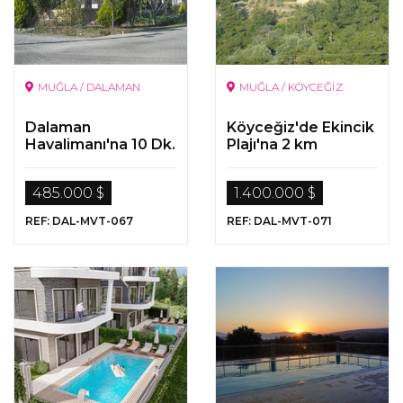
MUĞLA / DALAMAN
MUĞLA / KÖYCEĞİZ
Dalaman
Köyceğiz'de Ekincik
Havalimanı'na 10 Dk.
Plajı'na 2 km
Mesafede 10 Odalı
Mesafede Çam
Müstakil Villa
Ormanı İle Çevrili
485.000 $
1.400.000 $
Villa
REF: DAL-MVT-067
REF: DAL-MVT-071