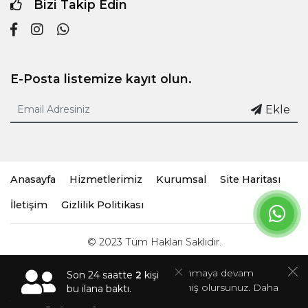
Bizi Takip Edin
E-Posta listemize kayıt olun.
Ekle
Anasayfa
Hizmetlerimiz
Kurumsal
Site Haritası
İletişim
Gizlilik Politikası
© 2023 Tüm Hakları Saklıdır.
Bu sitede çerezler kullanır. Siteyi kullanmaya devam
Son 24 saatte
2
kişi
ederseniz, çerez kullanımını kabul etmiş olursunuz. Daha
bu ilana baktı.
fazla bilgi için
tıklayınız.