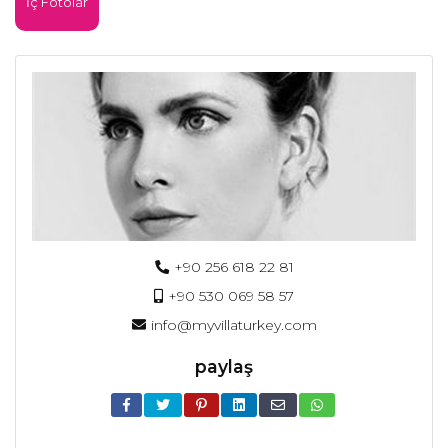
İç Fotolar
+90 256 618 22 81
+90 530 069 58 57
info@myvillaturkey.com
paylaş