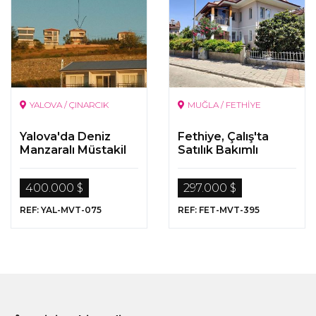
YALOVA / ÇINARCIK
MUĞLA / FETHİYE
Yalova'da Deniz
Fethiye, Çalış'ta
Manzaralı Müstakil
Satılık Bakımlı
Villa
Dubleks Daire
400.000 $
297.000 $
REF: YAL-MVT-075
REF: FET-MVT-395