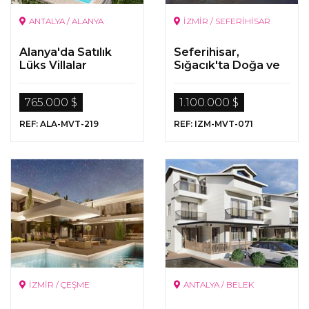
ANTALYA / ALANYA
İZMİR / SEFERİHİSAR
Alanya'da Satılık
Seferihisar,
Lüks Villalar
Sığacık'ta Doğa ve
Deniz Manzaralı
Müstakil Villa
765.000 $
1.100.000 $
REF: ALA-MVT-219
REF: IZM-MVT-071
İZMİR / ÇEŞME
ANTALYA / BELEK