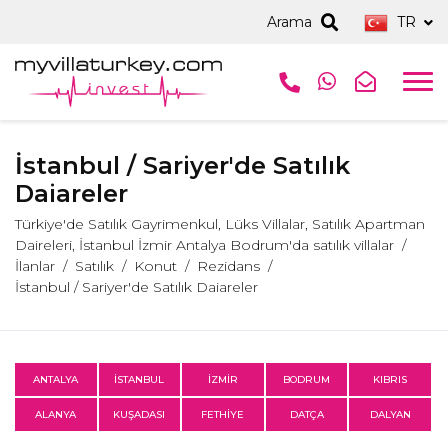
Arama
TR
İstanbul / Sariyer'de Satılık
Daiareler
Türkiye'de Satılık Gayrimenkul, Lüks Villalar, Satılık Apartman
Daireleri, İstanbul İzmir Antalya Bodrum'da satılık villalar
İlanlar
Satılık
Konut
Rezidans
İstanbul / Sariyer'de Satılık Daiareler
ANTALYA
İSTANBUL
İZMİR
BODRUM
KIBRIS
ALANYA
KUŞADASI
FETHİYE
DATÇA
DALYAN