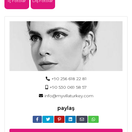
İç Fotolar
Dış Fotolar
+90 256 618 22 81
+90 530 069 58 57
info@myvillaturkey.com
paylaş