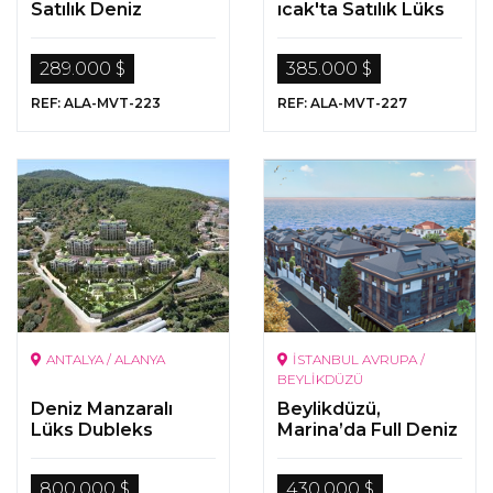
Satılık Deniz
ıcak'ta Satılık Lüks
Manzaralı
Gayrimenkuller
Gayrimenkuller
289.000 $
385.000 $
REF: ALA-MVT-223
REF: ALA-MVT-227
ANTALYA / ALANYA
İSTANBUL AVRUPA /
BEYLİKDÜZÜ
Deniz Manzaralı
Beylikdüzü,
Lüks Dubleks
Marina’da Full Deniz
Gayrimenkuller
Manzaralı Lüks
Gayrimenkuller
800.000 $
430.000 $