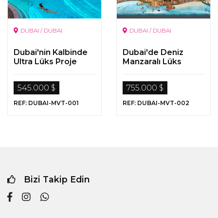
DUBAI / DUBAI
DUBAI / DUBAI
Dubai'nin Kalbinde
Dubai'de Deniz
Ultra Lüks Proje
Manzaralı Lüks
Proje
545.000 $
755.000 $
REF: DUBAI-MVT-001
REF: DUBAI-MVT-002
Bizi Takip Edin