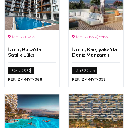
İZMİR / BUCA
İZMİR / KARŞIYAKA
İzmir, Buca'da
İzmir , Karşıyaka'da
Satılık Lüks
Deniz Manzaralı
Gayrimenkuller
Daireler
109.000 $
135.000 $
REF: IZM-MVT-088
REF: IZM-MVT-092