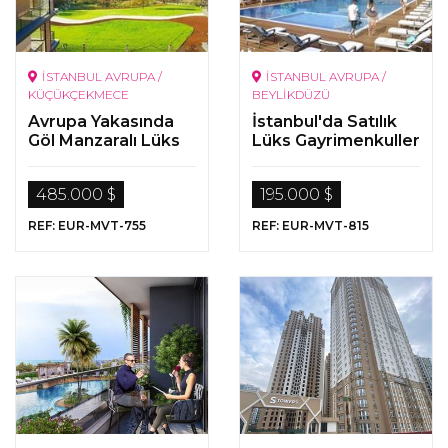
İSTANBUL AVRUPA /
İSTANBUL AVRUPA /
KÜÇÜKÇEKMECE
BEYLİKDÜZÜ
Avrupa Yakasında
İstanbul'da Satılık
Göl Manzaralı Lüks
Lüks Gayrimenkuller
Proje
485.000 $
195.000 $
REF: EUR-MVT-755
REF: EUR-MVT-815