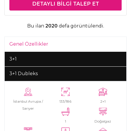
DETAYLI BILGI TALEP ET
Bu ilan
2020
defa görüntülendi.
Genel Özellikler
3+1
3+1 Dubleks
İstanbul Avrupa /
133/186
2+1
Sarıyer
1
Doğalgaz