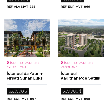
REF: ALA-MVT-228
REF: EUR-MVT-866
İSTANBUL AVRUPA /
İSTANBUL AVRUPA /
EYÜPSULTAN
KAĞITHANE
İstanbul'da Yatırım
İstanbul ,
Fırsatı Sunan Lüks
Kağıthane'de Satılık
Gayrimenkuller
Orman Manzaralı
Lüks Gayrimenkuller
659.000 $
589.000 $
REF: EUR-MVT-867
REF: EUR-MVT-868