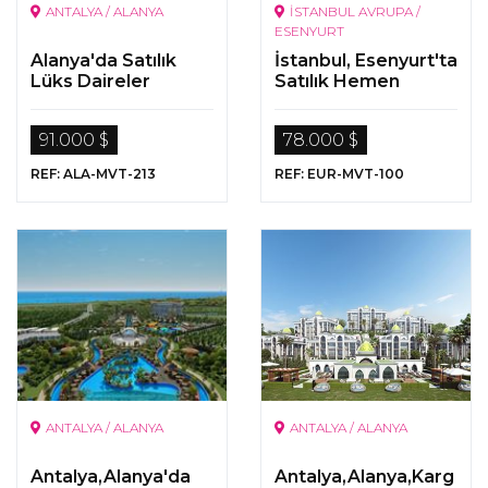
ANTALYA / ALANYA
İSTANBUL AVRUPA /
ESENYURT
Alanya'da Satılık
İstanbul, Esenyurt'ta
Lüks Daireler
Satılık Hemen
Teslim
Gayrimenkuller
91.000 $
78.000 $
REF: ALA-MVT-213
REF: EUR-MVT-100
ANTALYA / ALANYA
ANTALYA / ALANYA
Antalya,Alanya'da
Antalya,Alanya,Karg