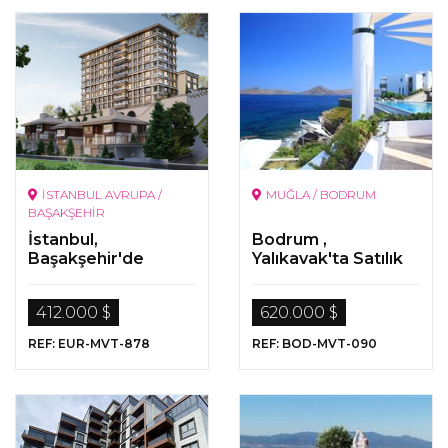
İSTANBUL AVRUPA /
MUĞLA / BODRUM
BAŞAKŞEHİR
İstanbul,
Bodrum ,
Başakşehir'de
Yalıkavak'ta Satılık
Satılık Lüks
Deniz Manzaralı
Gayrimenkuller
Lüks Daire
412.000 $
620.000 $
REF: EUR-MVT-878
REF: BOD-MVT-090