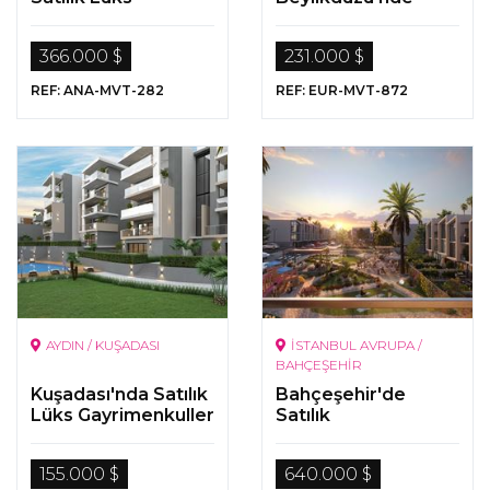
Gayrimenkuller
Denize Yakın
Konumda Satılık
366.000 $
231.000 $
Hemen Teslim
Daireler
REF: ANA-MVT-282
REF: EUR-MVT-872
AYDIN / KUŞADASI
İSTANBUL AVRUPA /
BAHÇEŞEHİR
Kuşadası'nda Satılık
Bahçeşehir'de
Lüks Gayrimenkuller
Satılık
Gayrimenkuller
155.000 $
640.000 $