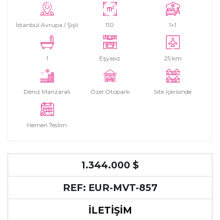
İstanbul Avrupa / Şişli
110
1+1
1
Eşyasız
25 km
Deniz Manzaralı
Özel Otopark
Site İçerisinde
Hemen Teslim
1.344.000 $
REF: EUR-MVT-857
İLETİŞİM