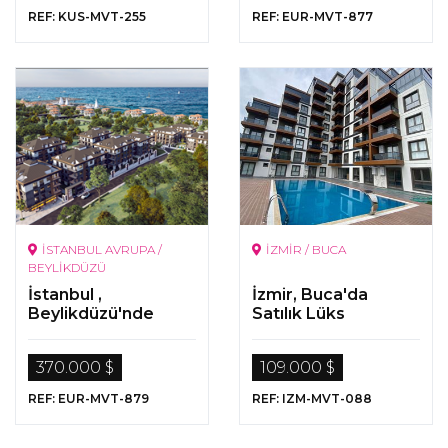
REF: KUS-MVT-255
REF: EUR-MVT-877
İSTANBUL AVRUPA /
İZMİR / BUCA
BEYLİKDÜZÜ
İstanbul ,
İzmir, Buca'da
Beylikdüzü'nde
Satılık Lüks
Satılık Deniz ve
Gayrimenkuller
Doğa Manzaralı
370.000 $
109.000 $
Daireler
REF: EUR-MVT-879
REF: IZM-MVT-088