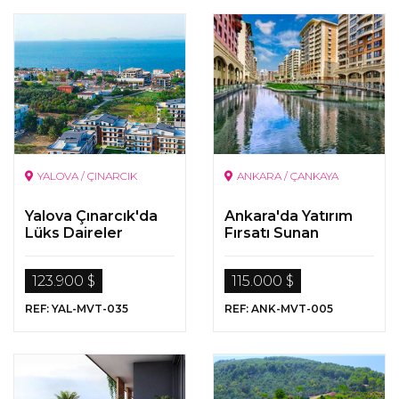
YALOVA / ÇINARCIK
ANKARA / ÇANKAYA
Yalova Çınarcık'da
Ankara'da Yatırım
Lüks Daireler
Fırsatı Sunan
Projede Satılık
Gayrimenkuller
123.900 $
115.000 $
REF: YAL-MVT-035
REF: ANK-MVT-005