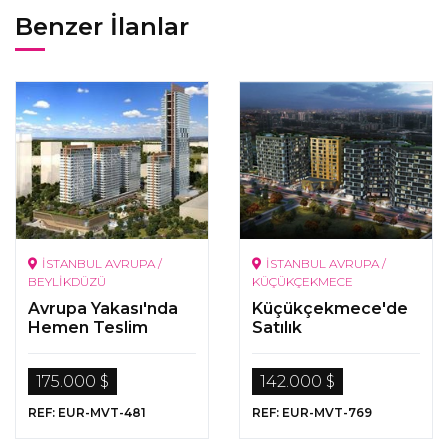
Benzer İlanlar
İSTANBUL AVRUPA /
İSTANBUL AVRUPA /
BEYLİKDÜZÜ
KÜÇÜKÇEKMECE
Avrupa Yakası'nda
Küçükçekmece'de
Hemen Teslim
Satılık
Daireler
Gayrimenkuller
175.000 $
142.000 $
REF: EUR-MVT-481
REF: EUR-MVT-769