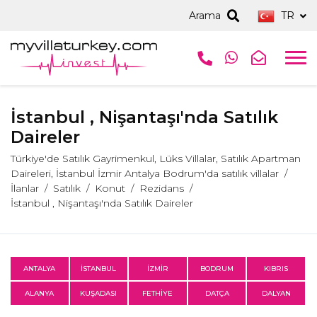
Arama
TR
İstanbul , Nişantaşı'nda Satılık
Daireler
Türkiye'de Satılık Gayrimenkul, Lüks Villalar, Satılık Apartman
Daireleri, İstanbul İzmir Antalya Bodrum'da satılık villalar
İlanlar
Satılık
Konut
Rezidans
İstanbul , Nişantaşı'nda Satılık Daireler
ANTALYA
İSTANBUL
İZMİR
BODRUM
KIBRIS
ALANYA
KUŞADASI
FETHİYE
DATÇA
DALYAN