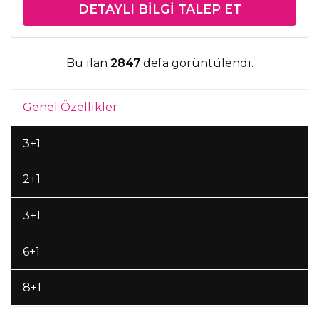
DETAYLI BILGI TALEP ET
Bu ilan
2847
defa görüntülendi.
Genel Özellikler
3+1
2+1
3+1
6+1
8+1