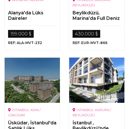
BEYLİKDÜZÜ
Alanya'da Lüks
Beylikdüzü,
Daireler
Marina’da Full Deniz
Manzaralı Lüks
Gayrimenkuller
199.000 $
430.000 $
REF: ALA-MVT-232
REF: EUR-MVT-866
İSTANBUL ASYA /
İSTANBUL AVRUPA /
ÜSKÜDAR
BEYLİKDÜZÜ
Üsküdar, İstanbul'da
İstanbul ,
Satılık Lüks
Beylikdüzü'nde