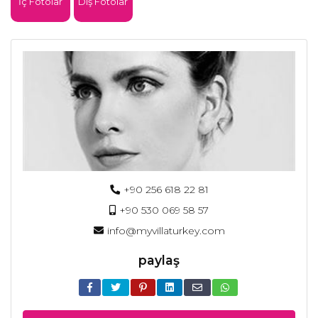
İç Fotolar
Dış Fotolar
+90 256 618 22 81
+90 530 069 58 57
info@myvillaturkey.com
paylaş