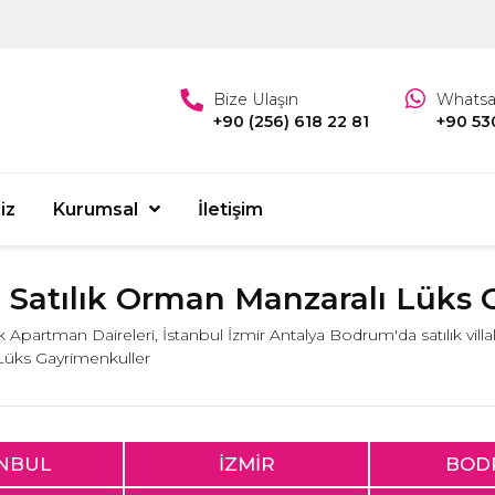
Bize Ulaşın
Whats
+90 (256) 618 22 81
+90 53
iz
Kurumsal
İletişim
e Satılık Orman Manzaralı Lüks
lık Apartman Daireleri, İstanbul İzmir Antalya Bodrum'da satılık villa
 Lüks Gayrimenkuller
ANBUL
İZMİR
BOD