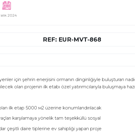
ralık 2024
REF: EUR-MVT-868
yenler için
ş
ehrin enerjisini ormanın dinginli
ğ
iyle bulu
ş
turan nadi
ilecek olan projenin ilk etabı özel yatırımcılarıyla bulu
ş
maya hazı
olan ilk etap 5000
м
2 üzerine konumlandırılacak
açları kar
ş
ılamaya yönelik tam te
ş
ekküllü sosyal
dar çe
ş
itli daire tiplerine ev sahipli
ğ
i yapan proje