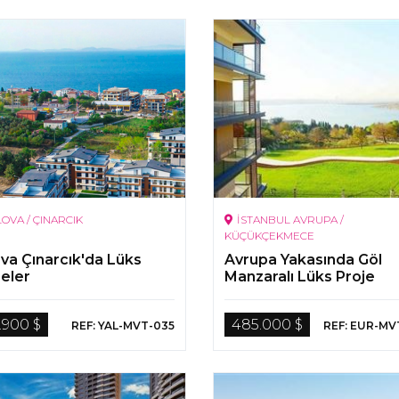
LOVA / ÇINARCIK
İSTANBUL AVRUPA /
KÜÇÜKÇEKMECE
ova Çınarcık'da Lüks
Avrupa Yakasında Göl
reler
Manzaralı Lüks Proje
.900 $
485.000 $
REF: YAL-MVT-035
REF: EUR-MV