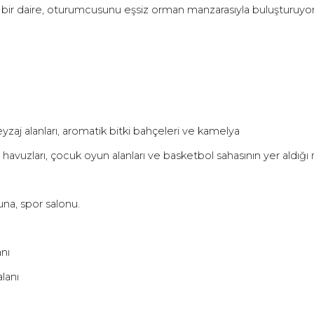
bir daire, oturumcusunu e
ş
siz orman manzarasıyla bulu
ş
turuyor
yzaj alanları, aromatik bitki bahçeleri ve kamelya
s havuzları, çocuk oyun alanları ve basketbol sahasının yer aldı
ğ
ı
una, spor salonu.
anı
lanı