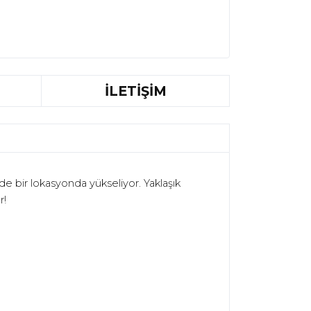
İLETİŞİM
de bir lokasyonda yükseliyor. Yakla
ş
ık
r!