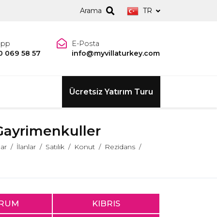
Arama
TR
app
E-Posta
0 069 58 57
info@myvillaturkey.com
Ücretsiz Yatırım Turu
 Gayrimenkuller
lar
İlanlar
Satılık
Konut
Rezidans
RUM
KIBRIS