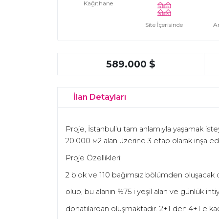
Kağıthane
Site İçerisinde
A
589.000 $
İlan Detayları
Proje,
İ
stanbul’u tam anlamıyla ya
ş
amak iste
20.000
м
2 alan üzerine 3 etap olarak in
ş
a ed
Proje Özellikleri;
2 blok ve 110 ba
ğ
ımsız bölümden olu
ş
acak 
olup, bu alanın %75 i ye
ş
il alan ve günlük ihtiy
donatılardan olu
ş
maktadır. 2+1 den 4+1 e ka