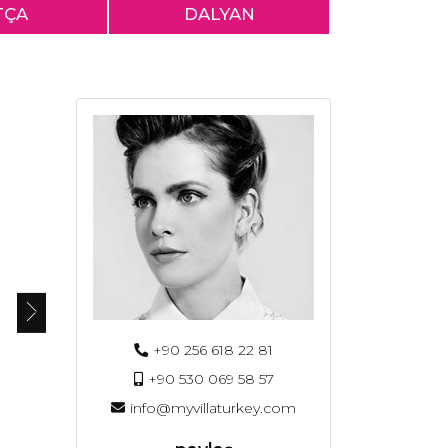
TÇA
DALYAN
+90 256 618 22 81
+90 530 069 58 57
info@myvillaturkey.com