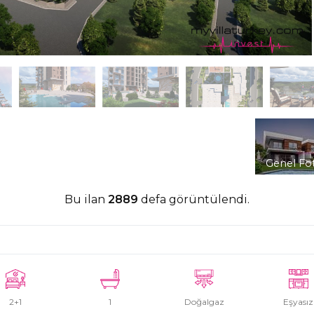
Genel Fo
Bu ilan
2889
defa görüntülendi.
2+1
1
Doğalgaz
Eşyasız