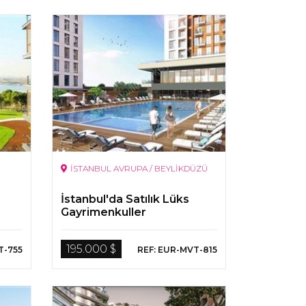
İSTANBUL AVRUPA / BEYLİKDÜZÜ
İstanbul'da Satılık Lüks
Gayrimenkuller
195.000 $
T-755
REF: EUR-MVT-815