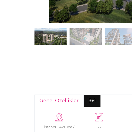
Genel Özellikler
3+1
İstanbul Avrupa /
122