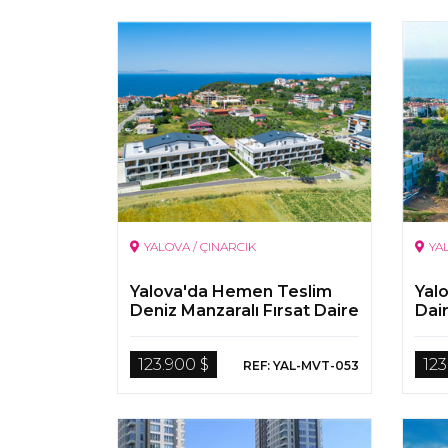
YALOVA / ÇINARCIK
YA
Yalova'da Hemen Teslim
Yal
Deniz Manzaralı Fırsat Daire
Dai
123.900 $
123
REF: YAL-MVT-053