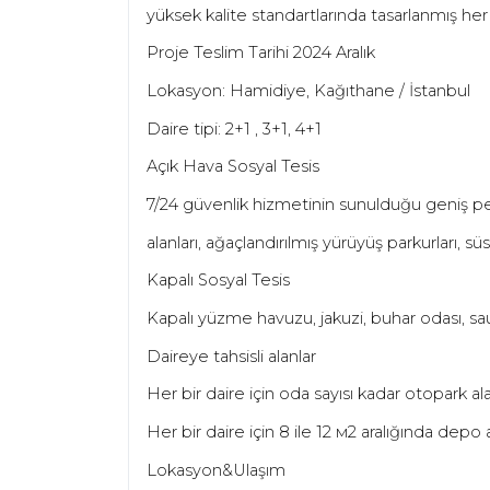
yüksek kalite standartlarında tasarlanmı
ş
her 
Proje Teslim Tarihi 2024 Aralık
Lokasyon: Hamidiye, Ka
ğ
ıthane /
İ
stanbul
Daire tipi: 2+1 , 3+1, 4+1
Açık Hava Sosyal Tesis
7/24 güvenlik hizmetinin sunuldu
ğ
u geni
ş
pe
alanları, a
ğ
açlandırılmı
ş
yürüyü
ş
parkurları, sü
Kapalı Sosyal Tesis
Kapalı yüzme havuzu, jakuzi, buhar odası, sa
Daireye tahsisli alanlar
Her bir daire için oda sayısı kadar otopark al
Her bir daire için 8 ile 12
м
2 aralı
ğ
ında depo a
Lokasyon&Ulaşım