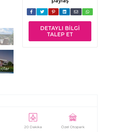
paylaş
DETAYLI BILGI
TALEP ET
tolar
20 Dakika
Özel Otopark