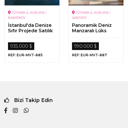
İSTANBUL AVRUPA /
İSTANBUL AVRUPA /
BAKIRKÖY
SARIYER
İstanbul'da Denize
Panoramik Deniz
Sıfır Projede Satılık
Manzaralı Lüks
Daireler
Proje
935.000 $
990.000 $
REF: EUR-MVT-885
REF: EUR-MVT-887
Bizi Takip Edin