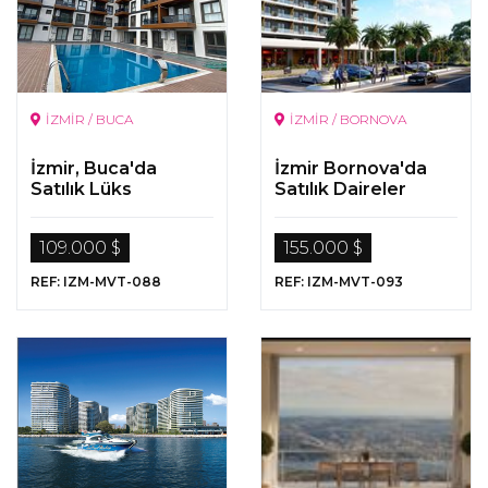
İZMİR / BUCA
İZMİR / BORNOVA
İzmir, Buca'da
İzmir Bornova'da
Satılık Lüks
Satılık Daireler
Gayrimenkuller
109.000 $
155.000 $
REF: IZM-MVT-088
REF: IZM-MVT-093