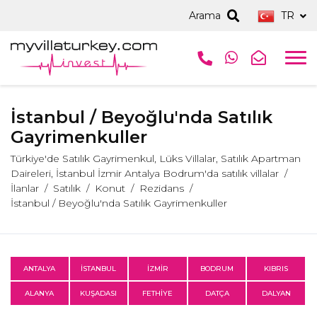
Arama
TR
İstanbul / Beyoğlu'nda Satılık
Gayrimenkuller
Türkiye'de Satılık Gayrimenkul, Lüks Villalar, Satılık Apartman
Daireleri, İstanbul İzmir Antalya Bodrum'da satılık villalar
İlanlar
Satılık
Konut
Rezidans
İstanbul / Beyoğlu'nda Satılık Gayrimenkuller
ANTALYA
İSTANBUL
İZMİR
BODRUM
KIBRIS
ALANYA
KUŞADASI
FETHİYE
DATÇA
DALYAN