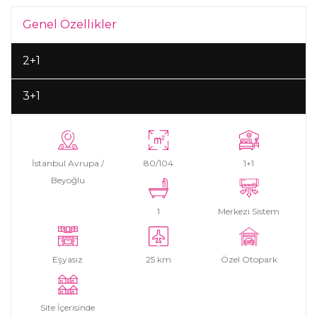
Genel Özellikler
2+1
3+1
İstanbul Avrupa /
80/104
1+1
Beyoğlu
1
Merkezi Sistem
Eşyasız
25 km
Özel Otopark
Site İçerisinde