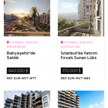
İSTANBUL AVRUPA /
İSTANBUL AVRUPA /
BAHÇEŞEHİR
EYÜPSULTAN
Bahçeşehir'de
İstanbul'da Yatırım
Satılık
Fırsatı Sunan Lüks
Gayrimenkuller
Gayrimenkuller
640.000 $
170.000 $
REF: EUR-MVT-877
REF: EUR-MVT-883