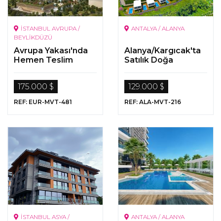
İSTANBUL AVRUPA /
ANTALYA / ALANYA
BEYLİKDÜZÜ
Avrupa Yakası'nda
Alanya/Kargıcak'ta
Hemen Teslim
Satılık Doğa
Daireler
Manzaralı Daireler
175.000 $
129.000 $
REF: EUR-MVT-481
REF: ALA-MVT-216
İSTANBUL ASYA /
ANTALYA / ALANYA