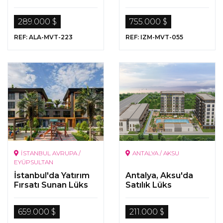
Manzaralı
Lüks Gayrimenkuller
Gayrimenkuller
289.000 $
755.000 $
REF: ALA-MVT-223
REF: IZM-MVT-055
İSTANBUL AVRUPA /
ANTALYA / AKSU
EYÜPSULTAN
İstanbul'da Yatırım
Antalya, Aksu'da
Fırsatı Sunan Lüks
Satılık Lüks
Gayrimenkuller
Gayrimenkuller
659.000 $
211.000 $