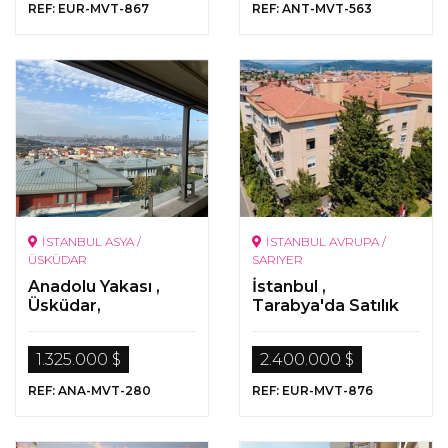
REF: EUR-MVT-867
REF: ANT-MVT-563
İSTANBUL ASYA /
İSTANBUL AVRUPA /
ÜSKÜDAR
SARIYER
Anadolu Yakası ,
İstanbul ,
Üsküdar,
Tarabya'da Satılık
Beylerbeyi'nde
Orman Manzaralı
Satılık Daireler
Daire
1.325.000 $
2.400.000 $
REF: ANA-MVT-280
REF: EUR-MVT-876