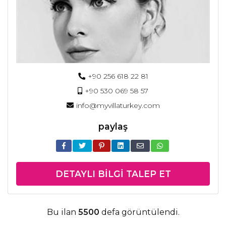
+90 256 618 22 81
+90 530 069 58 57
info@myvillaturkey.com
paylaş
DETAYLI BILGI TALEP ET
Bu ilan
5500
defa görüntülendi.