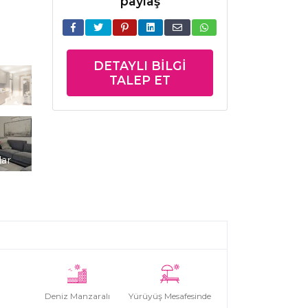
paylaş
DETAYLI BILGI
TALEP ET
lar
Deniz Manzaralı
Yürüyüş Mesafesinde