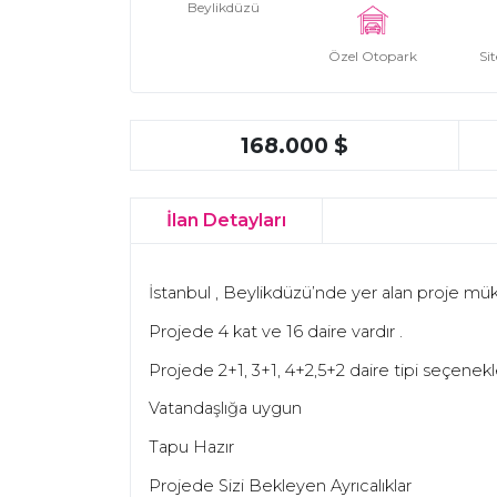
Beylikdüzü
Özel Otopark
Sit
168.000 $
İlan Detayları
İstanbul , Beylikdüzü’nde yer alan proje mü
Projede 4 kat ve 16 daire vardır .
Projede 2+1, 3+1, 4+2,5+2 daire tipi seçenekler
Vatandaşlığa uygun
Tapu Hazır
Projede Sizi Bekleyen Ayrıcalıklar