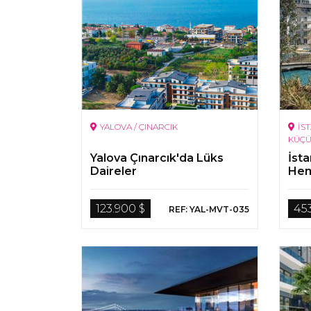
YALOVA / ÇINARCIK
İS
KÜÇ
Yalova Çınarcık'da Lüks
İst
Daireler
Hem
Gay
123.900 $
45
REF: YAL-MVT-035