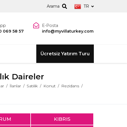
Arama
TR
app
E-Posta
0 069 58 57
info@myvillaturkey.com
Ücretsiz Yatırım Turu
ık Daireler
lar
İlanlar
Satılık
Konut
Rezidans
RUM
KIBRIS