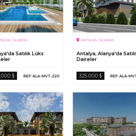
TALYA / ALANYA
ANTALYA / ALANYA
ya'da Satılık Lüks
Antalya, Alanya'da Satıl
reler
Daireler
.000 $
325.000 $
REF: ALA-MVT-220
REF: ALA-MV