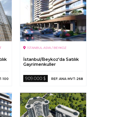
T
İSTANBUL ASYA / BEYKOZ
ılık
İstanbul/Beykoz'da Satılık
Gayrimenkuller
909.000 $
T-100
REF: ANA-MVT-268