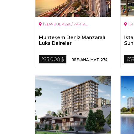
İSTANBUL ASYA / KARTAL
İS
Muhteşem Deniz Manzaralı
İsta
Lüks Daireler
Sun
295.000 $
65
REF: ANA-MVT-274