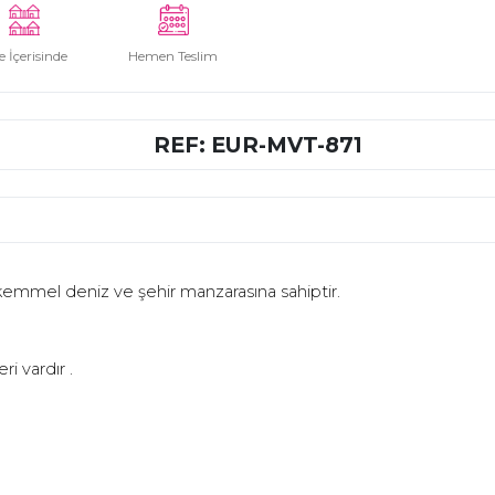
e İçerisinde
Hemen Teslim
REF: EUR-MVT-871
kemmel deniz ve şehir manzarasına sahiptir.
i vardır .