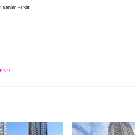
lanları vardır .
geçin.