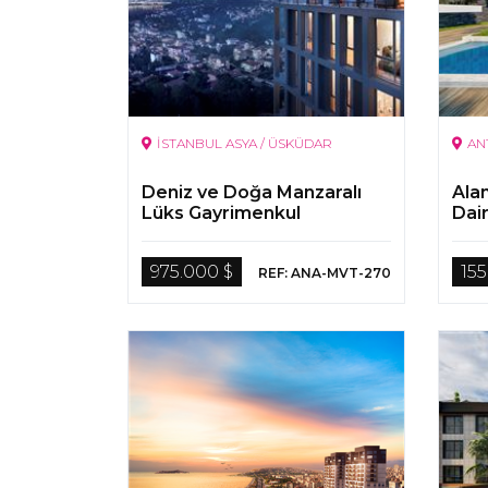
İSTANBUL ASYA / ÜSKÜDAR
AN
Deniz ve Doğa Manzaralı
Alan
Lüks Gayrimenkul
Dai
975.000 $
155
REF: ANA-MVT-270