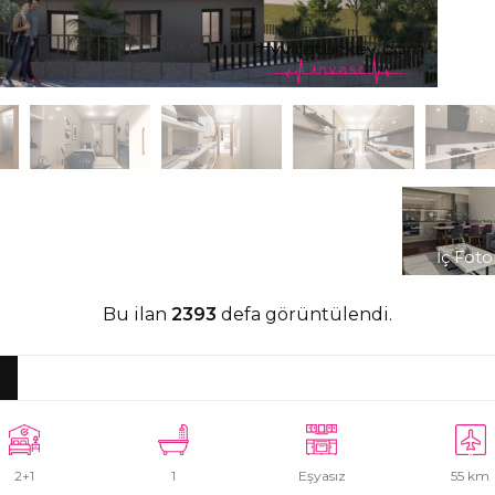
İç Foto
Bu ilan
2393
defa görüntülendi.
2+1
1
Eşyasız
55 km