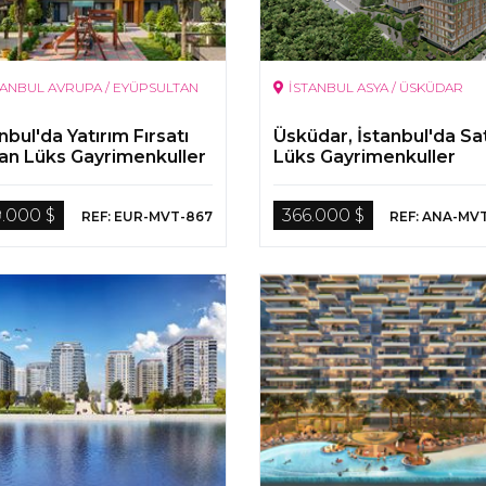
TANBUL AVRUPA / EYÜPSULTAN
İSTANBUL ASYA / ÜSKÜDAR
nbul'da Yatırım Fırsatı
Üsküdar, İstanbul'da Sat
an Lüks Gayrimenkuller
Lüks Gayrimenkuller
9.000 $
366.000 $
REF: EUR-MVT-867
REF: ANA-MV