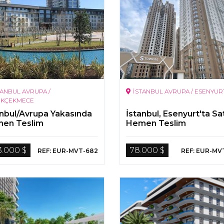
TANBUL AVRUPA /
İSTANBUL AVRUPA / ESENYUR
ÜKÇEKMECE
anbul/Avrupa Yakasında
İstanbul, Esenyurt'ta Sat
en Teslim
Hemen Teslim
rimenkuller
Gayrimenkuller
3.000 $
78.000 $
REF: EUR-MVT-682
REF: EUR-MV