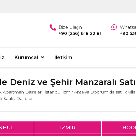
Bize Ulaşın
Whats
+90 (256) 618 22 81
+90 53
iz
Kurumsal
İletişim
e Deniz ve Şehir Manzaralı Satıl
lık Apartman Daireleri, İstanbul İzmir Antalya Bodrum'da satılık villa
 Satılık Daireler
ANBUL
İZMİR
BOD