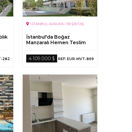
İSTANBUL AVRUPA / BEŞİKTAŞ
ılık
İstanbul'da Boğaz
Manzaralı Hemen Teslim
Lüks Daireler
4.109.000 $
T-282
REF: EUR-MVT-869