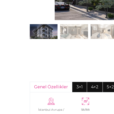
Genel Özellikler
3+1
4+2
5+2
İstanbul Avrupa /
58/88