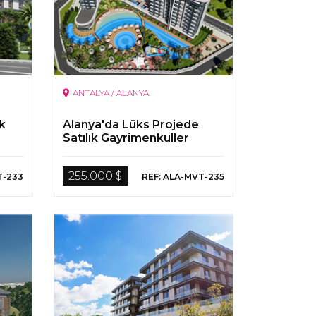
ANTALYA / ALANYA
ık
Alanya'da Lüks Projede
Satılık Gayrimenkuller
255.000 $
T-233
REF: ALA-MVT-235