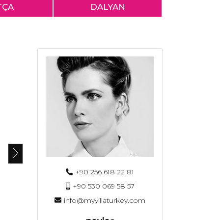
TÇA
DALYAN
+90 256 618 22 81
+90 530 069 58 57
info@myvillaturkey.com