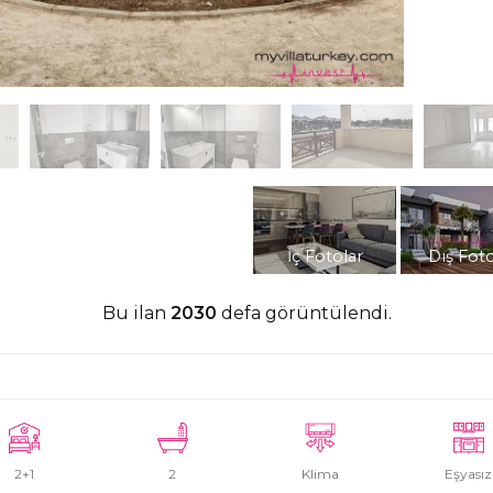
İç Fotolar
Dış Foto
Bu ilan
2030
defa görüntülendi.
2+1
2
Klima
Eşyasız