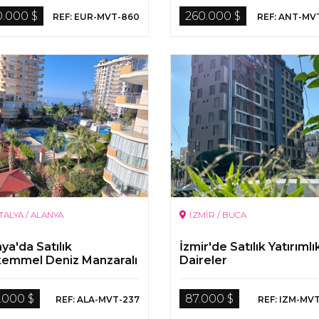
0.000 $
260.000 $
REF: EUR-MVT-860
REF: ANT-MV
TALYA / ALANYA
İZMİR / BUCA
ya'da Satılık
İzmir'de Satılık Yatırımlı
emmel Deniz Manzaralı
Daireler
re
.000 $
87.000 $
REF: ALA-MVT-237
REF: IZM-MV