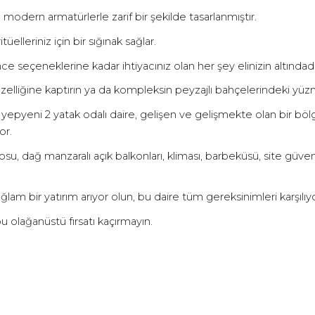
modern armatürlerle zarif bir şekilde tasarlanmıştır.
elleriniz için bir sığınak sağlar.
 seçeneklerine kadar ihtiyacınız olan her şey elinizin altındadı
üzelliğine kaptırın ya da kompleksin peyzajlı bahçelerindeki y
bu yepyeni 2 yatak odalı daire, gelişen ve gelişmekte olan bir b
or.
, dağ manzaralı açık balkonları, kliması, barbeküsü, site güvenli
 sağlam bir yatırım arıyor olun, bu daire tüm gereksinimleri karşılıy
u olağanüstü fırsatı kaçırmayın.