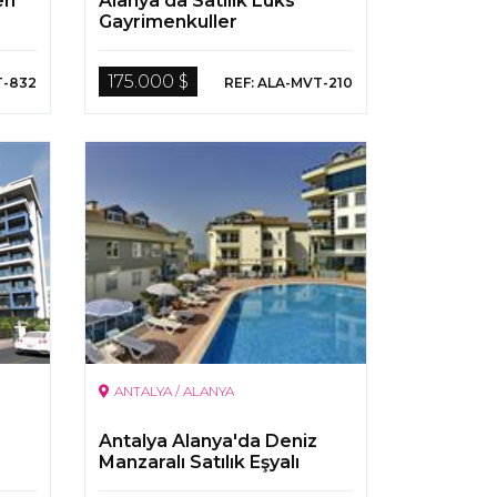
en
Alanya’da Satılık Lüks
Gayrimenkuller
175.000 $
T-832
REF: ALA-MVT-210
ANTALYA / ALANYA
Antalya Alanya'da Deniz
Manzaralı Satılık Eşyalı
Dubleks Daire