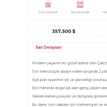
Özel Otopark
Site İçerisinde
He
357.500 $
İlan Detayları
Modern yaşamın en güzel adresi olan Çalış’ta 
Son teknolojiyle dizayn edilen projede 2 yatak
Açık plan tasarımın stil ve işlevselliği sorun
Bol miktarda doğal ışık alan geniş yaşam ala
Yüksek kaliteli yüzeyler ve detaylara göste
Bu daire, tüm sakinler için mahremiyet ve rah