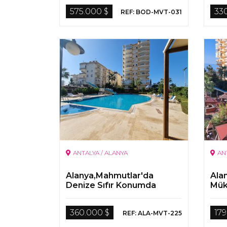
575.000 $
33
REF: BOD-MVT-031
ANTALYA / ALANYA
AN
Alanya,Mahmutlar'da
Alan
Denize Sıfır Konumda
Mük
Satılık Çatı Katı Dubleks
Dai
Daire
360.000 $
179
REF: ALA-MVT-225