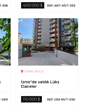
400.000 $
T-558
REF: ANT-MVT-559
İZMİR / BUCA
k
İzmir'de satılık Lüks
Daireler
110.000 $
T-089
REF: IZM-MVT-090