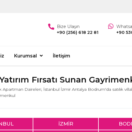
Bize Ulaşın
Whats
+90 (256) 618 22 81
+90 53
iz
Kurumsal
İletişim
ık Yatırım Fırsatı Sunan Gayrimen
lık Apartman Daireleri, İstanbul İzmir Antalya Bodrum'da satılık villa
yrimenkul
ANBUL
İZMİR
BOD