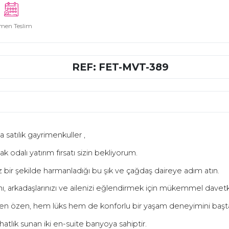
men Teslim
REF: FET-MVT-389
satılık gayrimenkuller ,
 odalı yatırım fırsatı sizin bekliyorum.
suz bir şekilde harmanladığı bu şık ve çağdaş daireye adım atın.
nı, arkadaşlarınızı ve ailenizi eğlendirmek için mükemmel davetka
rilen özen, hem lüks hem de konforlu bir yaşam deneyimini başt
atlık sunan iki en-suite banyoya sahiptir.