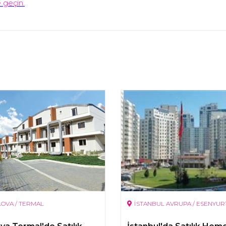
e geçin.
LOVA / TERMAL
İSTANBUL AVRUPA / ESENYUR