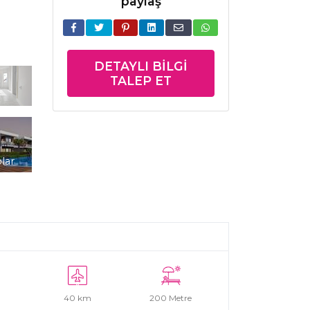
paylaş
DETAYLI BILGI
TALEP ET
lar
40 km
200 Metre