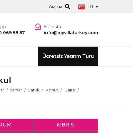
Arama
TR
app
E-Posta
0 069 58 57
info@myvillaturkey.com
Ücretsiz Yatırım Turu
kul
lar
İlanlar
Satılık
Konut
Daire
RUM
KIBRIS