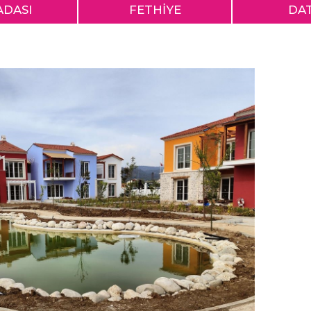
ADASI
FETHİYE
DA