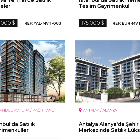
va Termal'de Satılık
İstanbul'da Satılık Hem
reler
Teslim Gayrimenkul
.000 $
175.000 $
REF: YAL-MVT-003
REF: EUR-MV
TANBUL AVRUPA / KAĞITHANE
ANTALYA / ALANYA
nbul'da Satılık
Antalya Alanya'da Şehir
rimenkuller
Merkezinde Satılık Lüks
Daireler