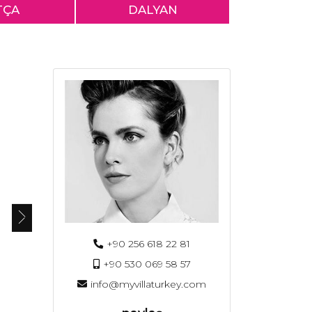
TÇA
DALYAN
+90 256 618 22 81
+90 530 069 58 57
info@myvillaturkey.com