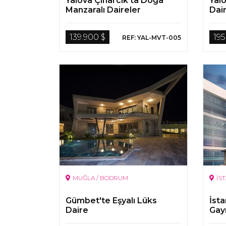
Yalova Çınarcık'ta Doğa
Yalo
Manzaralı Daireler
Dai
139.900 $
195
REF: YAL-MVT-005
MUĞLA / BODRUM
İS
Gümbet'te Eşyalı Lüks
İsta
Daire
Gay