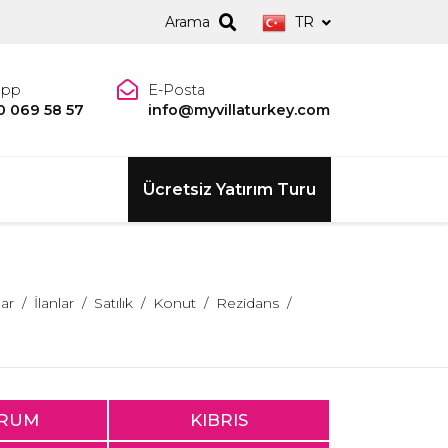
Arama
TR
app
E-Posta
0 069 58 57
info@myvillaturkey.com
Ücretsiz Yatırım Turu
lar
İlanlar
Satılık
Konut
Rezidans
RUM
KIBRIS