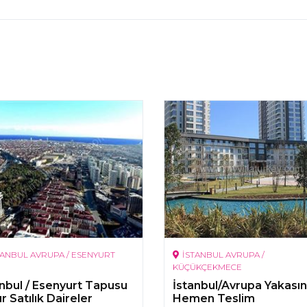
TANBUL AVRUPA / ESENYURT
İSTANBUL AVRUPA /
KÜÇÜKÇEKMECE
anbul / Esenyurt Tapusu
İstanbul/Avrupa Yakası
r Satılık Daireler
Hemen Teslim