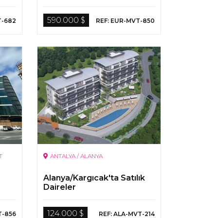
590.000 $
T-682
REF: EUR-MVT-850
T
ANTALYA / ALANYA
Alanya/Kargıcak'ta Satılık
Daireler
124.000 $
T-856
REF: ALA-MVT-214