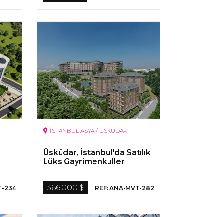
İSTANBUL ASYA / ÜSKÜDAR
Üsküdar, İstanbul'da Satılık
Lüks Gayrimenkuller
366.000 $
T-234
REF: ANA-MVT-282