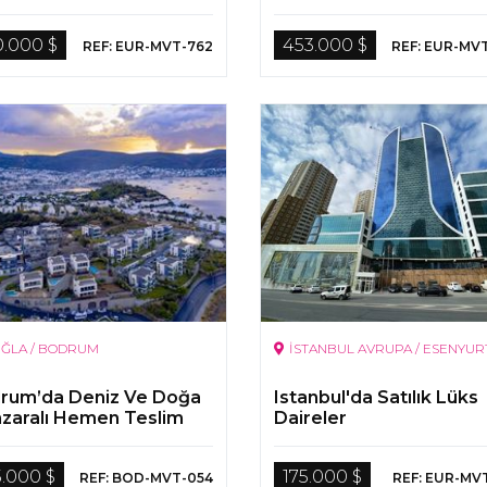
Gayrimenkuller
0.000 $
453.000 $
REF: EUR-MVT-762
REF: EUR-MV
ĞLA / BODRUM
İSTANBUL AVRUPA / ESENYUR
rum’da Deniz Ve Doğa
Istanbul'da Satılık Lüks
zaralı Hemen Teslim
Daireler
rimenkuller
5.000 $
175.000 $
REF: BOD-MVT-054
REF: EUR-MV