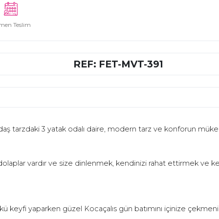
men Teslim
REF: FET-MVT-391
aş tarzdaki 3 yatak odalı daire, modern tarz ve konforun müke
plar vardır ve size dinlenmek, kendinizi rahat ettirmek ve kend
bekü keyfi yaparken güzel Kocaçalıs gün batımını içinize çekmeni