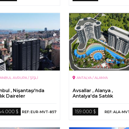
TANBUL AVRUPA / ŞİŞLİ
ANTALYA / ALANYA
nbul , Nişantaşı'nda
Avsallar , Alanya ,
lık Daireler
Antalya'da Satılık
Gayrimenkul
44.000 $
159.000 $
REF: EUR-MVT-857
REF: ALA-MV