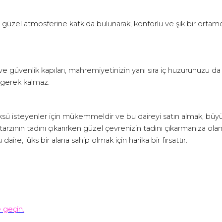
güzel atmosferine katkıda bulunarak, konforlu ve şık bir orta
n ve güvenlik kapıları, mahremiyetinizin yanı sıra iç huzurunuzu d
gerek kalmaz.
 isteyenler için mükemmeldir ve bu daireyi satın almak, büyüley
arzının tadını çıkarırken güzel çevrenizin tadını çıkarmanıza olanak t
aire, lüks bir alana sahip olmak için harika bir fırsattır.
e geçin.