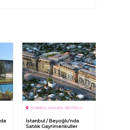
İSTANBUL AVRUPA / BEYOĞLU
nda
İstanbul / Beyoğlu'nda
Satılık Gayrimenkuller