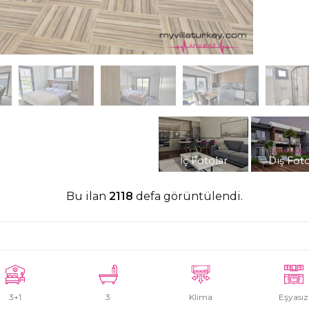
İç Fotolar
Dış Foto
Bu ilan
2118
defa görüntülendi.
3+1
3
Klima
Eşyasız