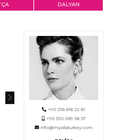
TÇA
DALYAN
+90 256 618 22 81
+90 530 069 58 57
info@myvillaturkey.com