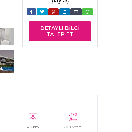
paylaş
DETAYLI BILGI
TALEP ET
lar
40 km
200 Metre