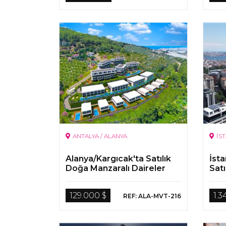
ANTALYA / ALANYA
İS
Alanya/Kargıcak'ta Satılık
İsta
Doğa Manzaralı Daireler
Satı
129.000 $
1.3
REF: ALA-MVT-216