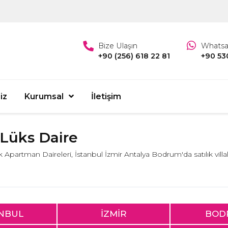
Bize Ulaşın
Whats
+90 (256) 618 22 81
+90 53
iz
Kurumsal
İletişim
k Lüks Daire
lık Apartman Daireleri, İstanbul İzmir Antalya Bodrum'da satılık villa
ANBUL
İZMİR
BOD