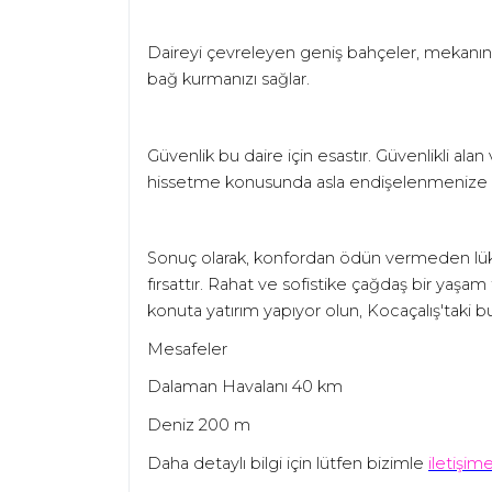
Daireyi çevreleyen geniş bahçeler, mekanın 
bağ kurmanızı sağlar.
Güvenlik bu daire için esastır. Güvenlikli ala
hissetme konusunda asla endişelenmenize 
Sonuç olarak, konfordan ödün vermeden lüksü
fırsattır. Rahat ve sofistike çağdaş bir yaşam t
konuta yatırım yapıyor olun, Kocaçalış'taki bu d
Mesafeler
Dalaman Havalanı 40 km
Deniz 200 m
Daha detaylı bilgi için lütfen bizimle
iletişim