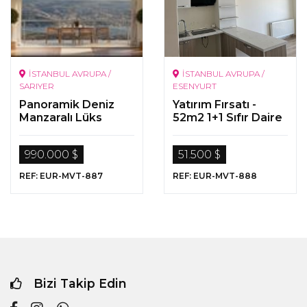
İSTANBUL AVRUPA /
İSTANBUL AVRUPA /
SARIYER
ESENYURT
Panoramik Deniz
Yatırım Fırsatı -
Manzaralı Lüks
52m2 1+1 Sıfır Daire
Proje
- S Towers Esenyurt
990.000 $
51.500 $
REF: EUR-MVT-887
REF: EUR-MVT-888
Bizi Takip Edin