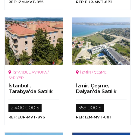
REF: IZM-MVT-055
REF: EUR-MVT-872
İSTANBUL AVRUPA /
İZMİR / ÇEŞME
SARIYER
İstanbul ,
İzmir, Çeşme,
Tarabya'da Satılık
Dalyan'da Satılık
Orman Manzaralı
Deniz ve Doğa
Daire
Manzaralı Lüks
2.400.000 $
359.000 $
Daire
REF: EUR-MVT-876
REF: IZM-MVT-081