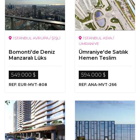
İSTANBUL AVRUPA / ŞİŞLİ
İSTANBUL ASYA /
ÜMRANİYE
Bomonti'de Deniz
Ümraniye'de Satılık
Manzaralı Lüks
Hemen Teslim
Daireler
Daireler
549.000 $
594.000 $
REF: EUR-MVT-808
REF: ANA-MVT-266