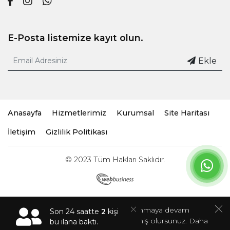
E-Posta listemize kayıt olun.
Ekle
Anasayfa
Hizmetlerimiz
Kurumsal
Site Haritası
İletişim
Gizlilik Politikası
© 2023 Tüm Hakları Saklıdır.
Bu sitede çerezler kullanır. Siteyi kullanmaya devam
Son 24 saatte
2
kişi
ederseniz, çerez kullanımını kabul etmiş olursunuz. Daha
bu ilana baktı.