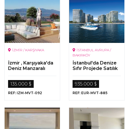
İZMİR / KARŞIYAKA
İSTANBUL AVRUPA /
BAKIRKÖY
İzmir , Karşıyaka'da
İstanbul'da Denize
Deniz Manzaralı
Sıfır Projede Satılık
Daireler
Daireler
135.000 $
935.000 $
REF: IZM-MVT-092
REF: EUR-MVT-885