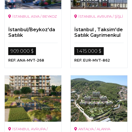
İSTANBUL ASYA / BEYKOZ
İSTANBUL AVRUPA / ŞİŞLİ
İstanbul/Beykoz'da
İstanbul , Taksim'de
Satılık
Satılık Gayrimenkul
Gayrimenkuller
909.000 $
1.415.000 $
REF: ANA-MVT-268
REF: EUR-MVT-862
İSTANBUL AVRUPA /
ANTALYA / ALANYA