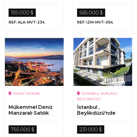
Gayrimenkul
159.000 $
565.000 $
REF: ALA-MVT-234
REF: IZM-MVT-054
İZMİR / KONAK
İSTANBUL AVRUPA /
BEYLİKDÜZÜ
Mükemmel Deniz
İstanbul ,
Manzaralı Satılık
Beylikdüzü'nde
Lüks Gayrimenkuller
Denize Yakın
Konumda Satılık
755.000 $
231.000 $
Hemen Teslim
Daireler