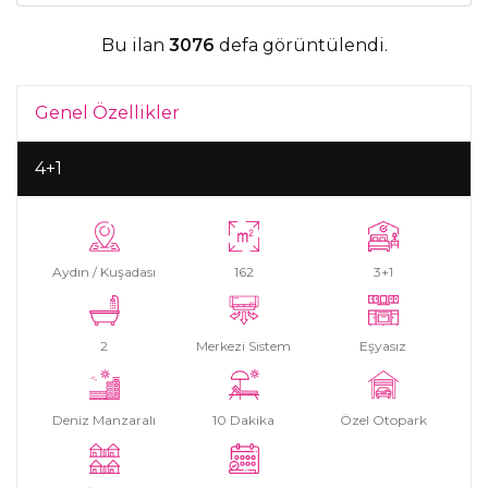
Bu ilan
3076
defa görüntülendi.
Genel Özellikler
4+1
Aydın / Kuşadası
162
3+1
2
Merkezi Sistem
Eşyasız
Deniz Manzaralı
10 Dakika
Özel Otopark