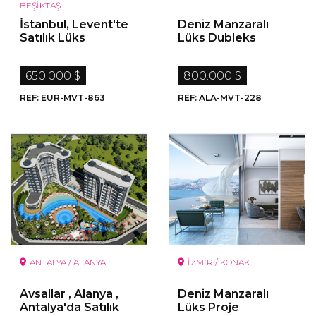
BEŞİKTAŞ
İstanbul, Levent'te
Deniz Manzaralı
Satılık Lüks
Lüks Dubleks
Gayrimenkuller
Gayrimenkuller
650.000 $
800.000 $
REF: EUR-MVT-863
REF: ALA-MVT-228
ANTALYA / ALANYA
İZMİR / KONAK
Avsallar , Alanya ,
Deniz Manzaralı
Antalya'da Satılık
Lüks Proje