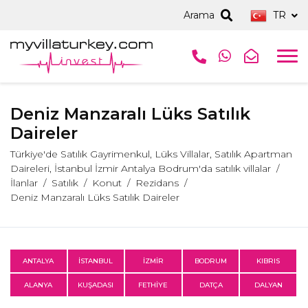
Arama
TR
Deniz Manzaralı Lüks Satılık
Daireler
Türkiye'de Satılık Gayrimenkul, Lüks Villalar, Satılık Apartman
Daireleri, İstanbul İzmir Antalya Bodrum'da satılık villalar
İlanlar
Satılık
Konut
Rezidans
Deniz Manzaralı Lüks Satılık Daireler
ANTALYA
İSTANBUL
İZMİR
BODRUM
KIBRIS
ALANYA
KUŞADASI
FETHİYE
DATÇA
DALYAN