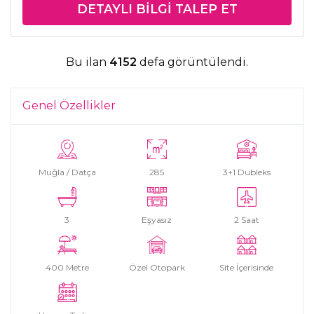
DETAYLI BILGI TALEP ET
Bu ilan
4152
defa görüntülendi.
Genel Özellikler
Muğla / Datça
285
3+1 Dubleks
3
Eşyasız
2 Saat
400 Metre
Özel Otopark
Site İçerisinde