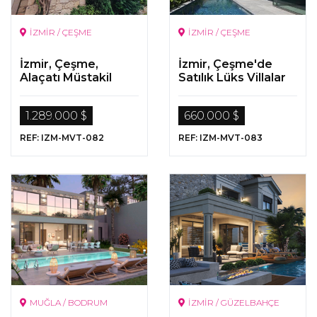
İZMİR / ÇEŞME
İZMİR / ÇEŞME
İzmir, Çeşme,
İzmir, Çeşme'de
Alaçatı Müstakil
Satılık Lüks Villalar
Lüks Taş Villa
1.289.000 $
660.000 $
REF: IZM-MVT-082
REF: IZM-MVT-083
MUĞLA / BODRUM
İZMİR / GÜZELBAHÇE