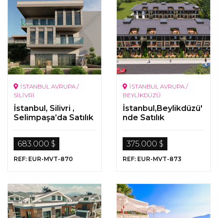
İSTANBUL AVRUPA /
İSTANBUL AVRUPA /
SİLİVRİ
BEYLİKDÜZÜ
İstanbul, Silivri ,
İstanbul,Beylikdüzü'
Selimpaşa’da Satılık
nde Satılık
Lüks Deniz
Gayrimenkuller
Manzaralı Villalar
683.000 $
375.000 $
REF: EUR-MVT-870
REF: EUR-MVT-873