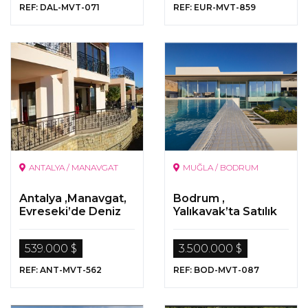
REF: DAL-MVT-071
REF: EUR-MVT-859
ANTALYA / MANAVGAT
MUĞLA / BODRUM
Antalya ,Manavgat,
Bodrum ,
Evreseki’de Deniz
Yalıkavak’ta Satılık
ve Doğa Manzaralı
Ultra Lüks Deniz
Satılık Müstakil Villa
Manzaralı Müstakil
539.000 $
3.500.000 $
Villa
REF: ANT-MVT-562
REF: BOD-MVT-087