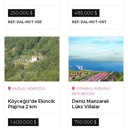
Mahallesi'nde 3
Mesafede 10 Odalı
Odalı Villa
Müstakil Villa
250.000 $
485.000 $
REF: DAL-MVT-055
REF: DAL-MVT-067
MUĞLA / KÖYCEĞİZ
İSTANBUL AVRUPA /
BEYLİKDÜZÜ
Köyceğiz'de Ekincik
Deniz Manzaralı
Plajı'na 2 km
Lüks Villalar
Mesafede Çam
Ormanı İle Çevrili
1.400.000 $
790.000 $
Villa