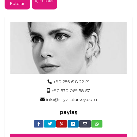
İç Fotolar
Fotolar
+90 256 618 22 81
+90 530 069 58 57
info@myvillaturkey.com
paylaş