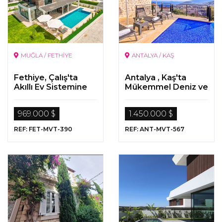
MUĞLA / FETHİYE
ANTALYA / KAŞ
Fethiye, Çalış'ta
Antalya , Kaş'ta
Akıllı Ev Sistemine
Mükemmel Deniz ve
Sahip , Müstakil
Doğa Manzaralı
Havuzlu Lüks Villa
Lüks Villa
969.000 $
1.450.000 $
REF: FET-MVT-390
REF: ANT-MVT-567