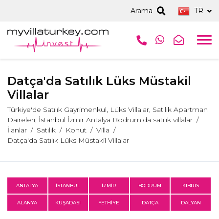
Arama
TR
Datça'da Satılık Lüks Müstakil
Villalar
Türkiye'de Satılık Gayrimenkul, Lüks Villalar, Satılık Apartman
Daireleri, İstanbul İzmir Antalya Bodrum'da satılık villalar
İlanlar
Satılık
Konut
Villa
Datça'da Satılık Lüks Müstakil Villalar
ANTALYA
İSTANBUL
İZMİR
BODRUM
KIBRIS
ALANYA
KUŞADASI
FETHİYE
DATÇA
DALYAN