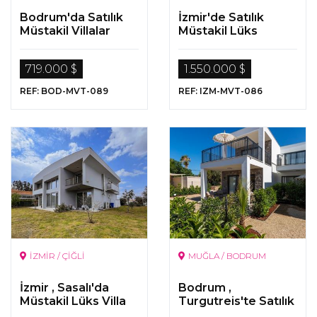
Bodrum'da Satılık
İzmir'de Satılık
Müstakil Villalar
Müstakil Lüks
Villalar
719.000 $
1.550.000 $
REF: BOD-MVT-089
REF: IZM-MVT-086
İZMİR / ÇİĞLİ
MUĞLA / BODRUM
İzmir , Sasalı'da
Bodrum ,
Müstakil Lüks Villa
Turgutreis'te Satılık
Lüks Müstakil