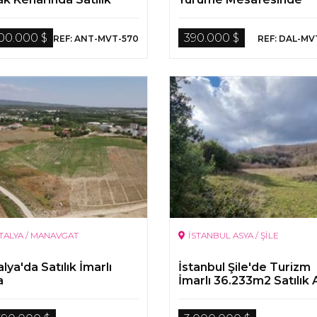
lik Arazisi
Parsel
500.000 $
390.000 $
REF: ANT-MVT-570
REF: DAL-MV
TALYA / MANAVGAT
İSTANBUL ASYA / ŞİLE
lya'da Satılık İmarlı
İstanbul Şile'de Turizm
a
İmarlı 36.233m2 Satılık 