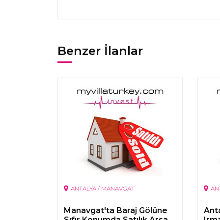
Benzer İlanlar
ANTALYA / MANAVGAT
AN
Manavgat'ta Baraj Gölüne
Ant
Sıfır Konumda Satılık Arsa
Irm