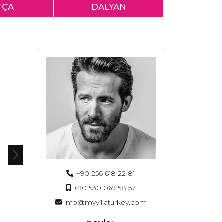
TÇA
DALYAN
+90 256 618 22 81
+90 530 069 58 57
info@myvillaturkey.com