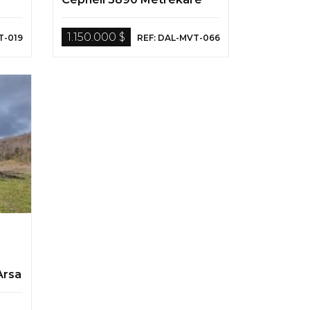
Yapı Ruhsatlı Tarla
1.150.000 $
T-019
REF: DAL-MVT-066
Arsa