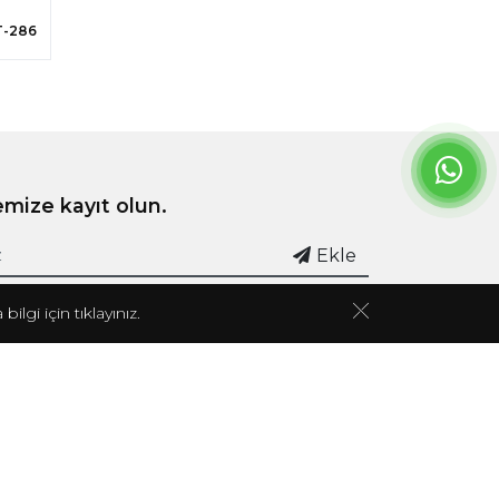
T-286
emize kayıt olun.
Ekle
bilgi için
tıklayınız.