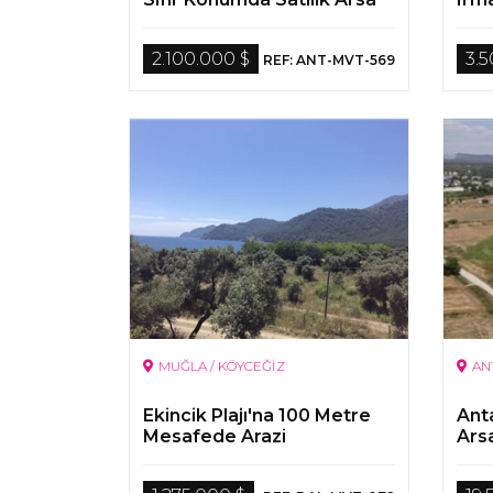
Çift
2.100.000 $
3.
REF: ANT-MVT-569
MUĞLA / KÖYCEĞİZ
AN
Ekincik Plajı'na 100 Metre
Anta
Mesafede Arazi
Ars