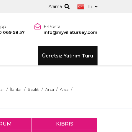
Arama
TR
app
E-Posta
0 069 58 57
info@myvillaturkey.com
Ücretsiz Yatırım Turu
lar
İlanlar
Satılık
Arsa
Arsa
RUM
KIBRIS