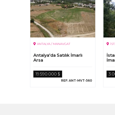
ANTALYA / MANAVGAT
İS
Antalya'da Satılık İmarlı
İsta
Arsa
İmar
19.590.000 $
3.
REF: ANT-MVT-560