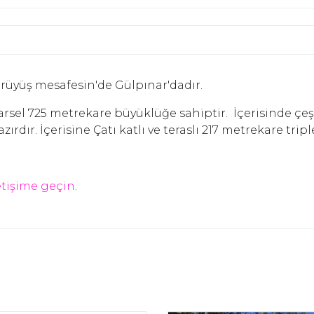
ürüyüş mesafesin'de Gülpınar'dadır.
arsel 725 metrekare büyüklüğe sahiptir. İçerisinde çeş
ırdır. İçerisine Çatı katlı ve teraslı 217 metrekare trip
etişime geçin
.