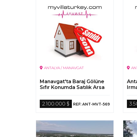
ANTALYA / MANAVGAT
AN
Manavgat'ta Baraj Gölüne
Ant
Sıfır Konumda Satılık Arsa
Irm
Çift
2.100.000 $
3.
REF: ANT-MVT-569