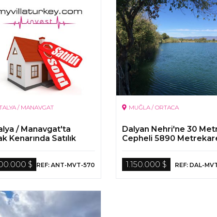
TALYA / MANAVGAT
MUĞLA / ORTACA
alya / Manavgat'ta
Dalyan Nehri'ne 30 Met
ak Kenarında Satılık
Cepheli 5890 Metrekar
lik Arazisi
Yapı Ruhsatlı Tarla
500.000 $
1.150.000 $
REF: ANT-MVT-570
REF: DAL-MV