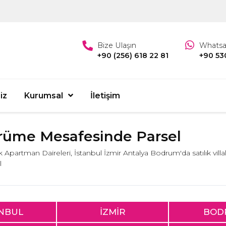
Bize Ulaşın
Whats
+90 (256) 618 22 81
+90 53
iz
Kurumsal
İletişim
rüme Mesafesinde Parsel
lık Apartman Daireleri, İstanbul İzmir Antalya Bodrum'da satılık villa
l
ANBUL
İZMİR
BOD