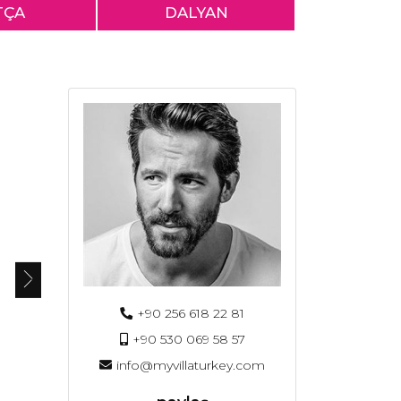
TÇA
DALYAN
+90 256 618 22 81
+90 530 069 58 57
info@myvillaturkey.com