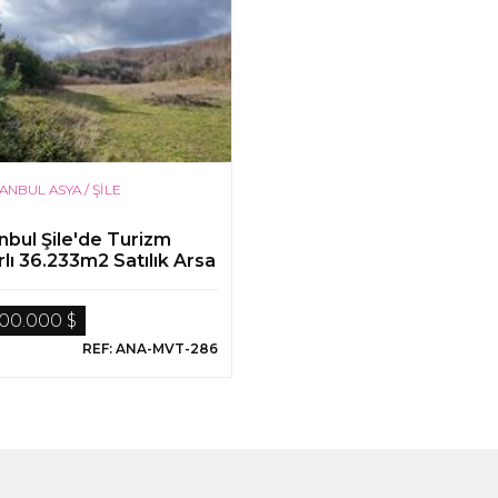
TANBUL ASYA / ŞİLE
nbul Şile'de Turizm
lı 36.233m2 Satılık Arsa
000.000 $
REF: ANA-MVT-286