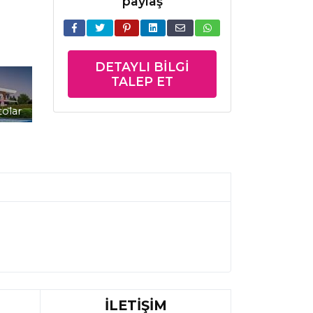
paylaş
DETAYLI BILGI
TALEP ET
tolar
İLETİŞİM