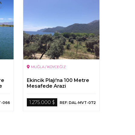
MUĞLA / KÖYCEĞİZ
re
Ekincik Plajı'na 100 Metre
e
Mesafede Arazi
1.275.000 $
T-066
REF: DAL-MVT-072