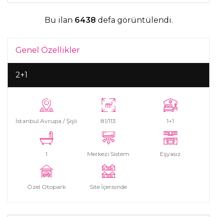
Bu ilan
6438
defa görüntülendi.
Genel Özellikler
2+1
İstanbul Avrupa / Şişli
81/113
1+1
1
Merkezi Sistem
Eşyasız
Özel Otopark
Site İçerisinde