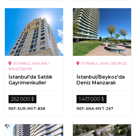
İSTANBUL AVRUPA /
İSTANBUL ASYA / BEYKOZ
BAHÇEŞEHİR
İstanbul'da Satılık
İstanbul/Beykoz'da
Gayrimenkuller
Deniz Manzaralı
Lüks Daireler
262.000 $
1.417.000 $
REF: EUR-MVT-858
REF: ANA-MVT-267