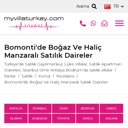
Arama
TR
Bomonti'de Boğaz Ve Haliç
Manzaralı Satılık Daireler
Türkiye'de Satılık Gayrimenkul, Lüks Villalar, Satılık Apartman
Daireleri, İstanbul İzmir Antalya Bodrum'da satılık villalar
İlanlar
Satılık
Konut
Rezidans
Bomonti'de Boğaz Ve Haliç Manzaralı Satılık Daireler
ANTALYA
İSTANBUL
İZMİR
BODRUM
KIBRIS
ALANYA
KUŞADASI
FETHİYE
DATÇA
DALYAN