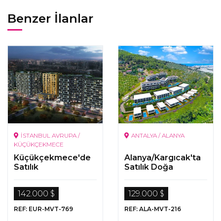
Benzer İlanlar
İSTANBUL AVRUPA /
ANTALYA / ALANYA
KÜÇÜKÇEKMECE
Küçükçekmece'de
Alanya/Kargıcak'ta
Satılık
Satılık Doğa
Gayrimenkuller
Manzaralı Daireler
142.000 $
129.000 $
REF: EUR-MVT-769
REF: ALA-MVT-216