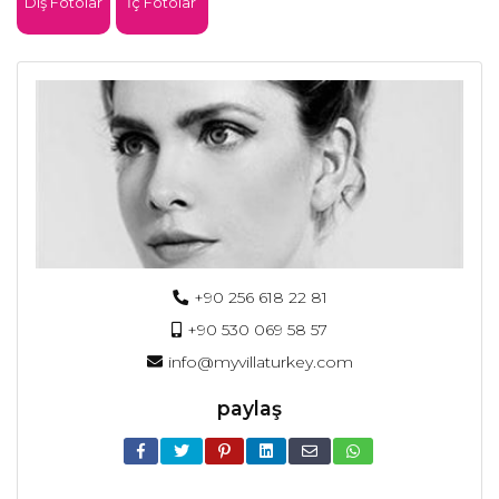
Dış Fotolar
İç Fotolar
+90 256 618 22 81
+90 530 069 58 57
info@myvillaturkey.com
paylaş