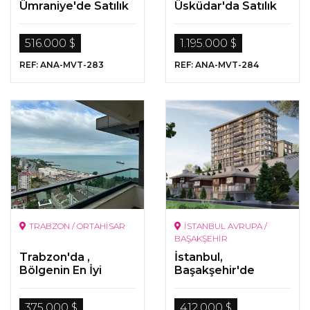
Ümraniye'de Satılık
Üsküdar'da Satılık
Home Ofis Daireler
Gayrimenkuller
516.000 $
1.195.000 $
REF: ANA-MVT-283
REF: ANA-MVT-284
TRABZON / ORTAHİSAR
İSTANBUL AVRUPA /
BAŞAKŞEHİR
Trabzon'da ,
İstanbul,
Bölgenin En İyi
Başakşehir'de
Projesinde Satılık
Satılık Lüks
Son Daireler
Gayrimenkuller
375.000 $
412.000 $