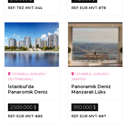
REF: TRZ-MVT-044
REF: EUR-MVT-878
İSTANBUL AVRUPA /
İSTANBUL AVRUPA /
ZEYTİNBURNU
SARIYER
İstanbul'da
Panoramik Deniz
Panaromik Deniz
Manzaralı Lüks
Manzaralı Lüks
Proje
Daireler
2.500.000 $
990.000 $
REF: EUR-MVT-886
REF: EUR-MVT-887