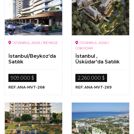
İSTANBUL ASYA / BEYKOZ
İSTANBUL ASYA /
ÜSKÜDAR
İstanbul/Beykoz'da
İstanbul ,
Satılık
Üsküdar'da Satılık
Gayrimenkuller
Gayrimenkul
909.000 $
2.260.000 $
REF: ANA-MVT-268
REF: ANA-MVT-269