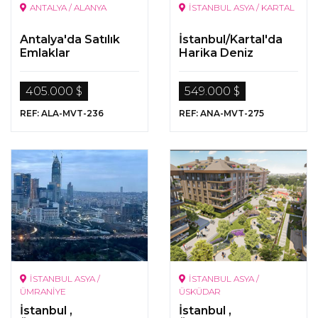
ANTALYA / ALANYA
İSTANBUL ASYA / KARTAL
Antalya'da Satılık
İstanbul/Kartal'da
Emlaklar
Harika Deniz
Manzaralı
Gayrimenkuller
405.000 $
549.000 $
REF: ALA-MVT-236
REF: ANA-MVT-275
İSTANBUL ASYA /
İSTANBUL ASYA /
ÜMRANİYE
ÜSKÜDAR
İstanbul ,
İstanbul ,