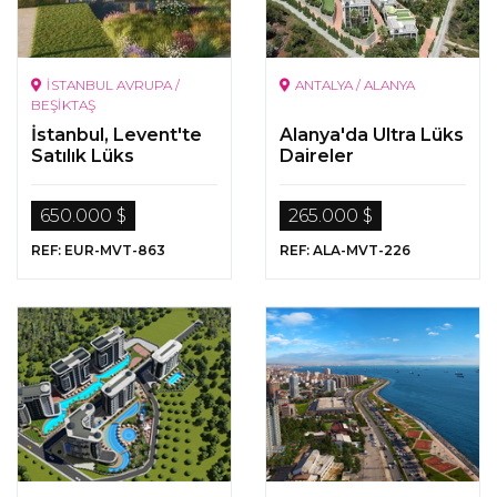
İSTANBUL AVRUPA /
ANTALYA / ALANYA
BEŞİKTAŞ
İstanbul, Levent'te
Alanya'da Ultra Lüks
Satılık Lüks
Daireler
Gayrimenkuller
650.000 $
265.000 $
REF: EUR-MVT-863
REF: ALA-MVT-226