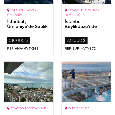
İSTANBUL ASYA /
İSTANBUL AVRUPA /
ÜMRANİYE
BEYLİKDÜZÜ
İstanbul ,
İstanbul ,
Ümraniye'de Satılık
Beylikdüzü'nde
Home Ofis Daireler
Denize Yakın
Konumda Satılık
516.000 $
231.000 $
Hemen Teslim
Daireler
REF: ANA-MVT-283
REF: EUR-MVT-872
TRABZON / ORTAHİSAR
DUBAI / DUBAI