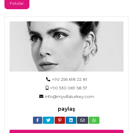
Fotolar
+90 256 618 22 81
+90 530 069 58 57
info@myvillaturkey.com
paylaş