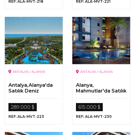
REF: ALA-MVT-218
REF: ALA-MVT-221
ANTALYA / ALANYA
ANTALYA / ALANYA
Antalya,Alanya'da
Alanya,
Satılık Deniz
Mahmutlar'da Satılık
Manzaralı
Lüks Gayrimenkuller
Gayrimenkuller
289.000 $
615.000 $
REF: ALA-MVT-223
REF: ALA-MVT-230