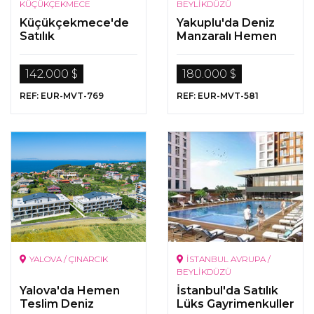
KÜÇÜKÇEKMECE
BEYLİKDÜZÜ
Küçükçekmece'de
Yakuplu'da Deniz
Satılık
Manzaralı Hemen
Gayrimenkuller
Teslim Daireler
142.000 $
180.000 $
REF: EUR-MVT-769
REF: EUR-MVT-581
YALOVA / ÇINARCIK
İSTANBUL AVRUPA /
BEYLİKDÜZÜ
Yalova'da Hemen
İstanbul'da Satılık
Teslim Deniz
Lüks Gayrimenkuller