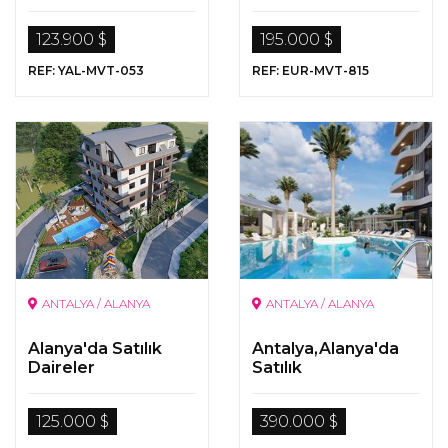
Manzaralı Fırsat
Daire
123.900 $
195.000 $
REF: YAL-MVT-053
REF: EUR-MVT-815
ANTALYA / ALANYA
ANTALYA / ALANYA
Alanya'da Satılık
Antalya,Alanya'da
Daireler
Satılık
Gayrimenkuller
125.000 $
390.000 $