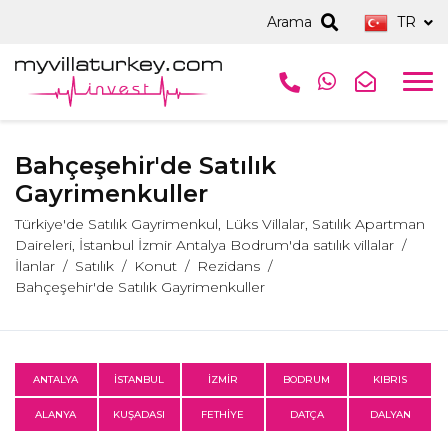
Arama
TR
Bahçeşehir'de Satılık
Gayrimenkuller
Türkiye'de Satılık Gayrimenkul, Lüks Villalar, Satılık Apartman
Daireleri, İstanbul İzmir Antalya Bodrum'da satılık villalar
İlanlar
Satılık
Konut
Rezidans
Bahçeşehir'de Satılık Gayrimenkuller
ANTALYA
İSTANBUL
İZMİR
BODRUM
KIBRIS
ALANYA
KUŞADASI
FETHİYE
DATÇA
DALYAN