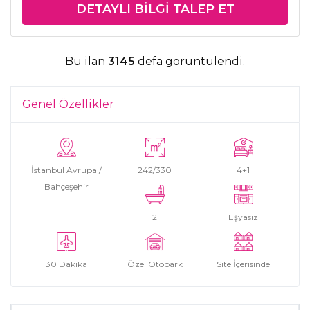
DETAYLI BILGI TALEP ET
Bu ilan
3145
defa görüntülendi.
Genel Özellikler
İstanbul Avrupa /
242/330
4+1
Bahçeşehir
2
Eşyasız
30 Dakika
Özel Otopark
Site İçerisinde