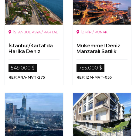
İSTANBUL ASYA / KARTAL
İZMİR / KONAK
İstanbul/Kartal'da
Mükemmel Deniz
Harika Deniz
Manzaralı Satılık
Manzaralı
Lüks Gayrimenkuller
Gayrimenkuller
549.000 $
755.000 $
REF: ANA-MVT-275
REF: IZM-MVT-055