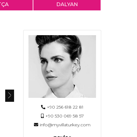
TÇA
DALYAN
+90 256 618 22 81
+90 530 069 58 57
info@myvillaturkey.com