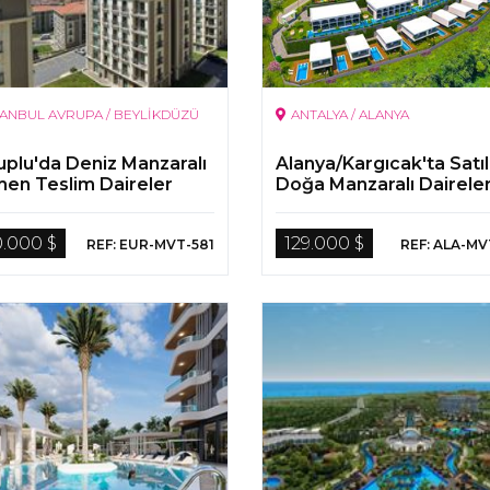
TANBUL AVRUPA / BEYLİKDÜZÜ
ANTALYA / ALANYA
uplu'da Deniz Manzaralı
Alanya/Kargıcak'ta Satıl
en Teslim Daireler
Doğa Manzaralı Dairele
0.000 $
129.000 $
REF: EUR-MVT-581
REF: ALA-MV