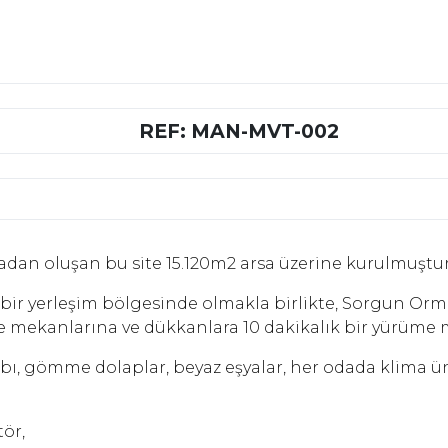
REF: MAN-MVT-002
lladan oluşan bu site 15.120m2 arsa üzerine kurulmuştur
olu bir yerleşim bölgesinde olmakla birlikte, Sorgun Orm
ce mekanlarına ve dükkanlara 10 dakikalık bir yürüme 
bı, gömme dolaplar, beyaz eşyalar, her odada klima ünit
ör,