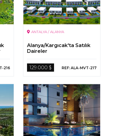
ANTALYA / ALANYA
ık
Alanya/Kargıcak'ta Satılık
r
Daireler
129.000 $
T-216
REF: ALA-MVT-217