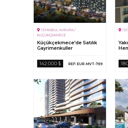
İSTANBUL AVRUPA /
İS
KÜÇÜKÇEKMECE
Küçükçekmece'de Satılık
Yak
Gayrimenkuller
Hem
142.000 $
18
REF: EUR-MVT-769