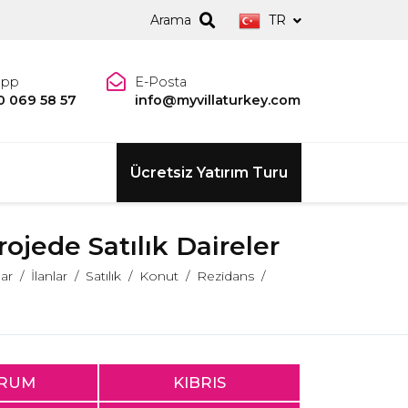
Arama
TR
app
E-Posta
0 069 58 57
info@myvillaturkey.com
Ücretsiz Yatırım Turu
jede Satılık Daireler
lar
İlanlar
Satılık
Konut
Rezidans
RUM
KIBRIS