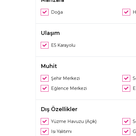
Doğa
H
Ulaşım
E5 Karayolu
Muhit
Şehir Merkezi
S
Eğlence Merkezi
E
Dış Özellikler
Yüzme Havuzu (Açık)
S
Isı Yalıtımı
G