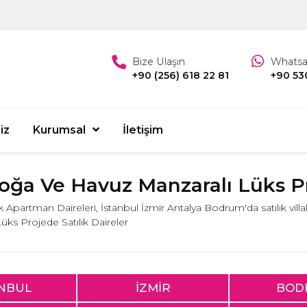
Bize Ulaşın
Whats
+90 (256) 618 22 81
+90 53
iz
Kurumsal
İletişim
ğa Ve Havuz Manzaralı Lüks Pro
lık Apartman Daireleri, İstanbul İzmir Antalya Bodrum'da satılık villa
ks Projede Satılık Daireler
ANBUL
İZMİR
BOD