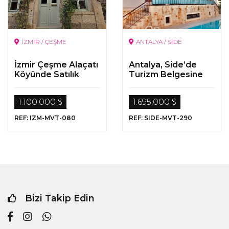
İZMİR / ÇEŞME
ANTALYA / SİDE
İzmir Çeşme Alaçatı
Antalya, Side’de
Köyünde Satılık
Turizm Belgesine
Fırsat Orjinal Taş
Sahip Satılık 10 odalı
Otel
Butik Otel
1.100.000 $
1.695.000 $
REF: IZM-MVT-080
REF: SIDE-MVT-290
Bizi Takip Edin