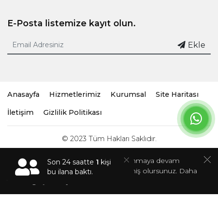
E-Posta listemize kayıt olun.
Ekle
Anasayfa
Hizmetlerimiz
Kurumsal
Site Haritası
İletişim
Gizlilik Politikası
© 2023 Tüm Hakları Saklıdır.
Bu sitede çerezler kullanır. Siteyi kullanmaya devam
Son 24 saatte
1
kişi
ederseniz, çerez kullanımını kabul etmiş olursunuz. Daha
bu ilana baktı.
fazla bilgi için
tıklayınız.