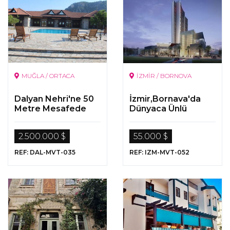
MUĞLA / ORTACA
İZMİR / BORNOVA
Dalyan Nehri'ne 50
İzmir,Bornava'da
Metre Mesafede
Dünyaca Ünlü
Lüks Butik Otel
Otelde Kiralık Otel
Odası Fırsatı
2.500.000 $
55.000 $
REF: DAL-MVT-035
REF: IZM-MVT-052