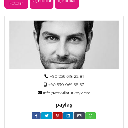
Dış Fotolar
İç Fotolar
Fotolar
+90 256 618 22 81
+90 530 069 58 57
info@myvillaturkey.com
paylaş