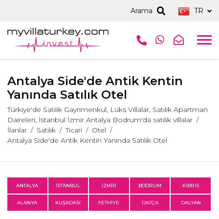
Arama
TR
Antalya Side'de Antik Kentin
Yanında Satılık Otel
Türkiye'de Satılık Gayrimenkul, Lüks Villalar, Satılık Apartman
Daireleri, İstanbul İzmir Antalya Bodrum'da satılık villalar
İlanlar
Satılık
Ticari
Otel
Antalya Side'de Antik Kentin Yanında Satılık Otel
ANTALYA
İSTANBUL
İZMİR
BODRUM
KIBRIS
ALANYA
KUŞADASI
FETHİYE
DATÇA
DALYAN