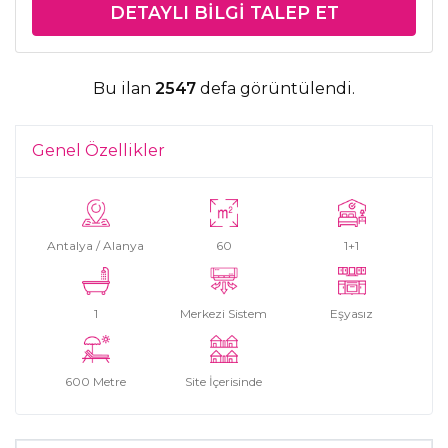
DETAYLI BILGI TALEP ET
Bu ilan
2547
defa görüntülendi.
Genel Özellikler
Antalya / Alanya
60
1+1
1
Merkezi Sistem
Eşyasız
600 Metre
Site İçerisinde