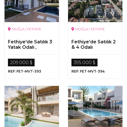
MUĞLA / FETHİYE
MUĞLA / FETHİYE
Fethiye'de Satılık 3
Fethiye'de Satılık 2
Yatak Odalı ,
& 4 Odalı
Havuzlu
Gayrimenkuller
Gayrimenkul
209.000 $
395.000 $
REF: FET-MVT-393
REF: FET-MVT-394