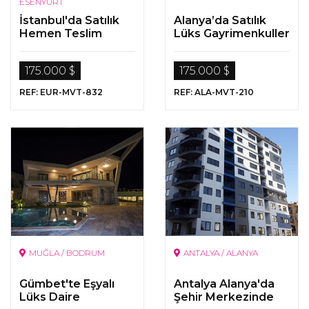
ESENYURT
İstanbul'da Satılık
Alanya’da Satılık
Hemen Teslim
Lüks Gayrimenkuller
Gayrimenkul
175.000 $
175.000 $
REF: EUR-MVT-832
REF: ALA-MVT-210
MUĞLA / BODRUM
ANTALYA / ALANYA
Gümbet'te Eşyalı
Antalya Alanya'da
Lüks Daire
Şehir Merkezinde