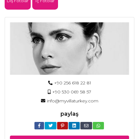
Dış Fotolar
İç Fotolar
+90 256 618 22 81
+90 530 069 58 57
info@myvillaturkey.com
paylaş