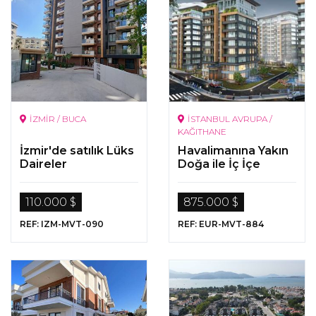
İZMİR / BUCA
İSTANBUL AVRUPA /
KAĞITHANE
İzmir'de satılık Lüks
Havalimanına Yakın
Daireler
Doğa ile İç İçe
Satılık Lüks Daireler
110.000 $
875.000 $
REF: IZM-MVT-090
REF: EUR-MVT-884