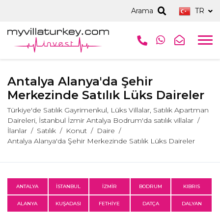
Arama
TR
Antalya Alanya'da Şehir
Merkezinde Satılık Lüks Daireler
Türkiye'de Satılık Gayrimenkul, Lüks Villalar, Satılık Apartman
Daireleri, İstanbul İzmir Antalya Bodrum'da satılık villalar
İlanlar
Satılık
Konut
Daire
Antalya Alanya'da Şehir Merkezinde Satılık Lüks Daireler
ANTALYA
İSTANBUL
İZMİR
BODRUM
KIBRIS
ALANYA
KUŞADASI
FETHİYE
DATÇA
DALYAN