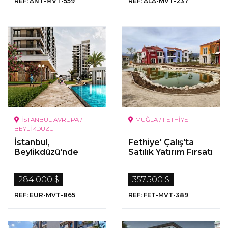
REF: ANT-MVT-559
REF: ALA-MVT-237
İSTANBUL AVRUPA /
MUĞLA / FETHİYE
BEYLİKDÜZÜ
İstanbul,
Fethiye' Çalış'ta
Beylikdüzü'nde
Satılık Yatırım Fırsatı
Satılık Lüks Daireler
Sunan Gayrimenkul
284.000 $
357.500 $
REF: EUR-MVT-865
REF: FET-MVT-389