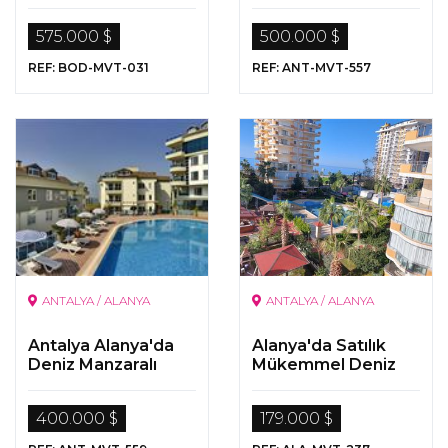
Deniz Manzaralı
Satılık Lüks Dubleks
575.000 $
500.000 $
Daireler
REF: BOD-MVT-031
REF: ANT-MVT-557
ANTALYA / ALANYA
ANTALYA / ALANYA
Antalya Alanya'da
Alanya'da Satılık
Deniz Manzaralı
Mükemmel Deniz
Satılık Eşyalı
Manzaralı Daire
Dubleks Daire
400.000 $
179.000 $