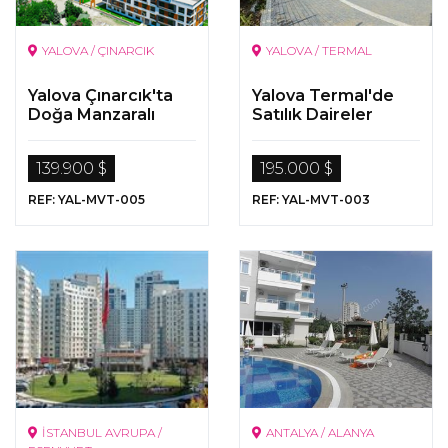
YALOVA / ÇINARCIK
YALOVA / TERMAL
Yalova Çınarcık'ta
Yalova Termal'de
Doğa Manzaralı
Satılık Daireler
Daireler
139.900 $
195.000 $
REF: YAL-MVT-005
REF: YAL-MVT-003
İSTANBUL AVRUPA /
ANTALYA / ALANYA