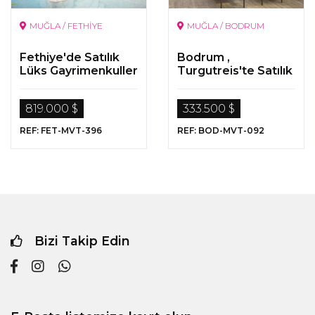
MUĞLA / FETHİYE
MUĞLA / BODRUM
Fethiye'de Satılık
Bodrum ,
Lüks Gayrimenkuller
Turgutreis'te Satılık
Lüks Gayrimenkuller
819.000 $
333.500 $
REF: FET-MVT-396
REF: BOD-MVT-092
Bizi Takip Edin