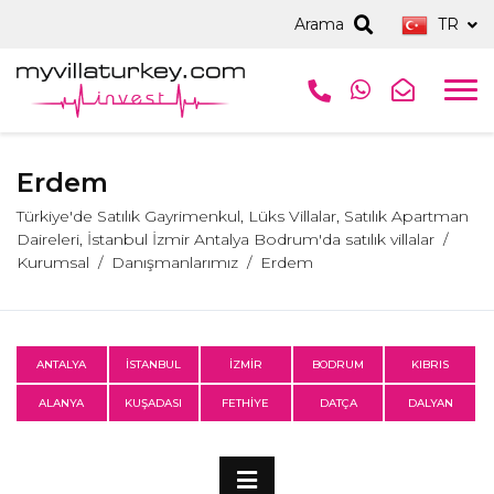
Arama
TR
Erdem
Türkiye'de Satılık Gayrimenkul, Lüks Villalar, Satılık Apartman
Daireleri, İstanbul İzmir Antalya Bodrum'da satılık villalar
Kurumsal
Danışmanlarımız
Erdem
ANTALYA
İSTANBUL
İZMİR
BODRUM
KIBRIS
ALANYA
KUŞADASI
FETHİYE
DATÇA
DALYAN